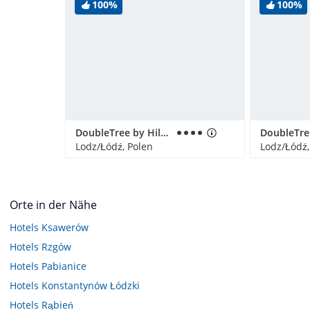
100%
100%
DoubleTree by Hilton Lodz
Lodz/Łódź, Polen
Lodz/Łódź,
Orte in der Nähe
Hotels
Ksawerów
Hotels
Rzgów
Hotels
Pabianice
Hotels
Konstantynów Łódzki
Hotels
Rąbień