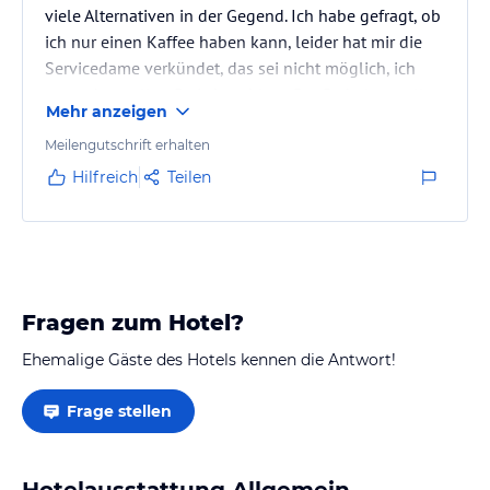
viele Alternativen in der Gegend. Ich habe gefragt, ob
ich nur einen Kaffee haben kann, leider hat mir die
Servicedame verkündet, das sei nicht möglich, ich
muss den vollen Preis bezahlen.. Der Parkplatz sollte
Mehr anzeigen
auch kostenfrei sein, da es momentan nichts da in
der Gegend ist, und es handelt sich nicht um eine
Meilengutschrift erhalten
Stadtmitte. Ich denke, so wird teilweise der günstige
Hilfreich
Teilen
Übernachtungspreis ausgeglichen. Die Zimmer sind
groß und komfortabel. Es war sauber und angenehm
Fragen zum Hotel?
Ehemalige Gäste des Hotels kennen die Antwort!
Frage stellen
Hotelausstattung Allgemein