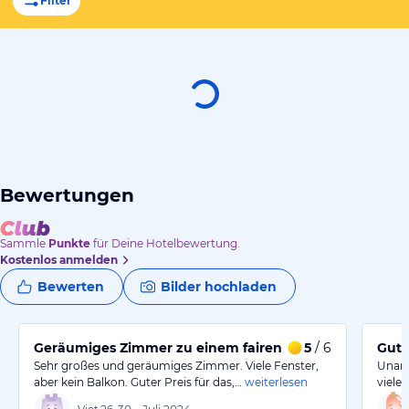
Filter
Bewertungen
Sammle
Punkte
für Deine Hotelbewertung.
Kostenlos anmelden
Bewerten
Bilder hochladen
Geräumiges Zimmer zu einem fairen Preis
5
/ 6
Gute
Sehr großes und geräumiges Zimmer. Viele Fenster,
Unang
aber kein Balkon. Guter Preis für das,…
weiterlesen
viele