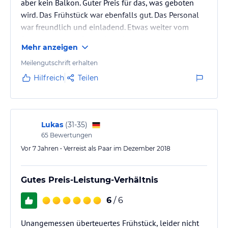
aber kein Balkon. Guter Preis für das, was geboten
wird. Das Frühstück war ebenfalls gut. Das Personal
war freundlich und einladend. Etwas weiter vom
Stadtzentrum entfernt, aber ein guter Ausgangspunkt,
Mehr anzeigen
um diese revitalisierte Stadt zu erkunden.
Meilengutschrift erhalten
Hilfreich
Teilen
Lukas
(
31-35
)
65
Bewertungen
Vor 7 Jahren • Verreist als Paar im Dezember 2018
Gutes Preis-Leistung-Verhältnis
6
/ 6
Unangemessen überteuertes Frühstück, leider nicht