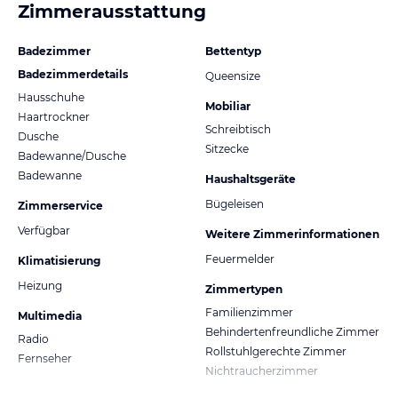
Zimmerausstattung
Badezimmer
Bettentyp
Badezimmerdetails
Queensize
Hausschuhe
Mobiliar
Haartrockner
Schreibtisch
Dusche
Sitzecke
Badewanne/Dusche
Badewanne
Haushaltsgeräte
Bügeleisen
Zimmerservice
Verfügbar
Weitere Zimmerinformationen
Feuermelder
Klimatisierung
Heizung
Zimmertypen
Familienzimmer
Multimedia
Behindertenfreundliche Zimmer
Radio
Rollstuhlgerechte Zimmer
Fernseher
Nichtraucherzimmer