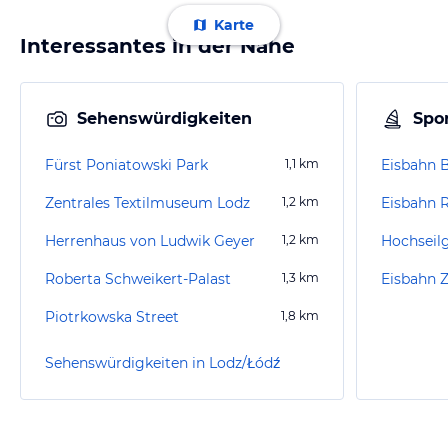
Karte
Interessantes in der Nähe
Sehenswürdigkeiten
Spor
Fürst Poniatowski Park
1,1
km
Eisbahn 
Zentrales Textilmuseum Lodz
1,2
km
Eisbahn R
Herrenhaus von Ludwik Geyer
1,2
km
Hochseil
Roberta Schweikert-Palast
1,3
km
Eisbahn Z
Piotrkowska Street
1,8
km
Sehenswürdigkeiten in Lodz/Łódź