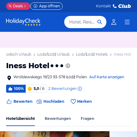
%
Deals
App öffnen
Kontakt
Hotel, Reiseziel
Lodsch Urlaub
Lodz/Łódź Urlaub
Lodz/Łódź Hotels
Iness Hotel
Iness Hotel
Wróblewskiego 19/23 93-578 Łódź Polen
Auf Karte anzeigen
2
Bewertungen
100%
5,0
/ 6
Bewerten
Hochladen
Merken
Hotelübersicht
Bewertungen
Fragen