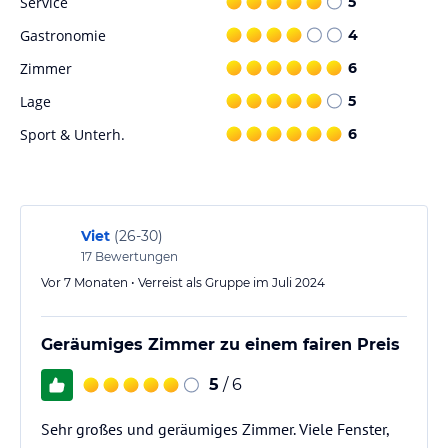
Service
5
Hinweis:
Verfasst von HolidayCheck mit Hilfe von KI. Alle
Angaben ohne Gewähr. Bitte lies vor der Buchung die
Gastronomie
4
verbindlichen
Angebotsdetails
des jeweiligen Veranstalters.
Zimmer
6
Lage
5
Sport & Unterh.
6
Viet
(
26-30
)
17
Bewertungen
Vor 7 Monaten • Verreist als Gruppe im Juli 2024
Geräumiges Zimmer zu einem fairen Preis
5
/ 6
Sehr großes und geräumiges Zimmer. Viele Fenster,