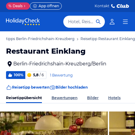
%
Deals
App öffnen
Kontakt
Hotel, Reiseziel
eisetipps Berlin-Friedrichshain-Kreuzberg
Reisetipp Restaurant Einklang
Restaurant Einklang
Berlin-Friedrichshain-Kreuzberg/Berlin
100%
5,8
/ 6
1 Bewertung
Reisetipp bewerten
Bilder hochladen
Reisetippübersicht
Bewertungen
Bilder
Hotels