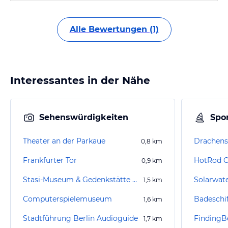
Alle Bewertungen (1)
Interessantes in der Nähe
Sehenswürdigkeiten
Spor
Theater an der Parkaue
Drachensp
0,8
km
Frankfurter Tor
HotRod Ci
0,9
km
Stasi-Museum & Gedenkstätte Normannenstrasse
Solarwat
1,5
km
Computerspielemuseum
Badeschif
1,6
km
Stadtführung Berlin Audioguide
FindingBe
1,7
km