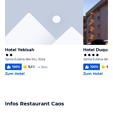
Hotel Yebisah
Hotel Duques
Santa Eulària des Riu, Ibiza
Santa Eulària des Ri
100
%
5,1
/
6
100
%
5,5
/
4 Bew.
Zum Hotel
Zum Hotel
Infos Restaurant Caos