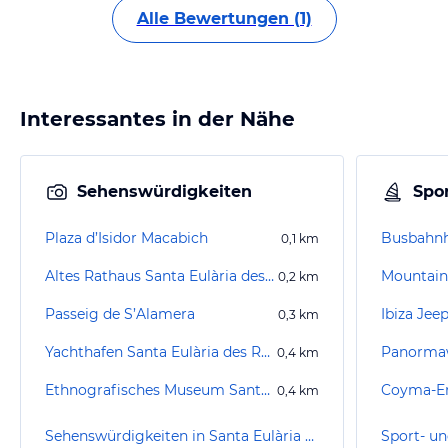
Alle Bewertungen (1)
Interessantes in der Nähe
Sehenswürdigkeiten
Spor
Plaza d’Isidor Macabich
Busbahnh
0,1
km
Altes Rathaus Santa Eulària des Riu
0,2
km
Passeig de S’Alamera
Ibiza Jeep
0,3
km
Yachthafen Santa Eulària des Riu
Panorma
0,4
km
Ethnografisches Museum Santa Eulalia del Río
Coyma-En
0,4
km
Sehenswürdigkeiten in Santa Eulària des Riu