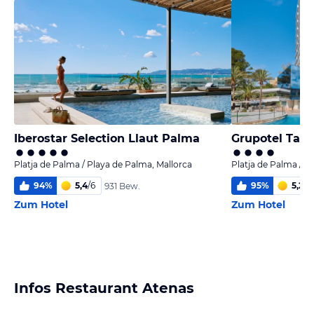
Iberostar Selection Llaut Palma
Grupotel Taur
Platja de Palma / Playa de Palma, Mallorca
Platja de Palma / P
94
%
5,4
/
6
95
%
5,2
/
6
931 Bew.
Zum Hotel
Zum Hotel
Infos Restaurant Atenas