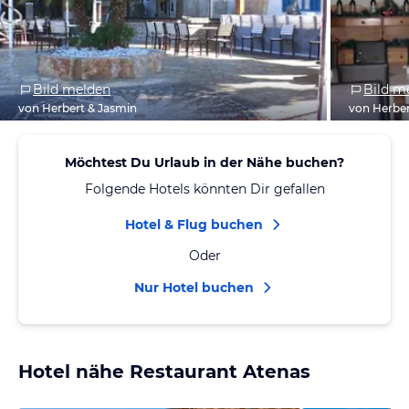
Bild melden
Bild m
von Herbert & Jasmin
von Herber
Möchtest Du Urlaub in der Nähe buchen?
Folgende Hotels könnten Dir gefallen
Hotel & Flug buchen
Oder
Nur Hotel buchen
Hotel nähe Restaurant Atenas