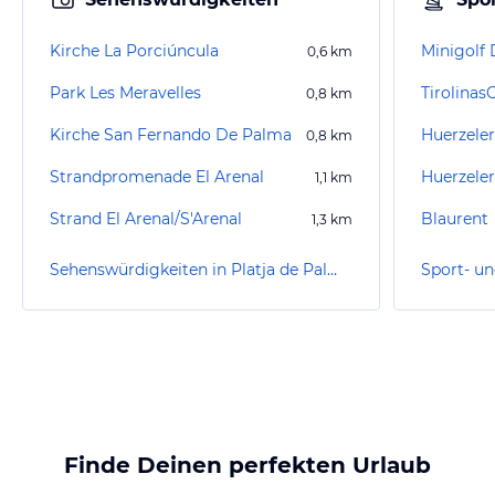
Kirche La Porciúncula
Minigolf
0,6
km
Park Les Meravelles
0,8
km
Kirche San Fernando De Palma
0,8
km
Strandpromenade El Arenal
1,1
km
Strand El Arenal/S'Arenal
Blaurent
1,3
km
Sehenswürdigkeiten in Platja de Palma / Playa de Palma
Finde Deinen perfekten Urlaub