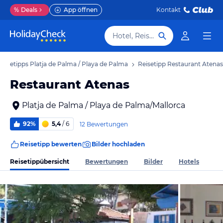
%
Deals
App öffnen
Kontakt
Hotel, Reiseziel
Reisetipps Platja de Palma / Playa de Palma
Reisetipp Restaurant Atenas
Restaurant Atenas
Platja de Palma / Playa de Palma/Mallorca
92%
5,4
/ 6
12 Bewertungen
Reisetipp bewerten
Bilder hochladen
Reisetippübersicht
Bewertungen
Bilder
Hotels