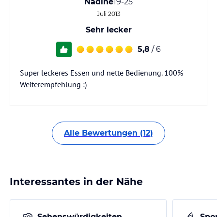
Nadine
19-25
Juli 2013
Sehr lecker
5,8
/ 6
Super leckeres Essen und nette Bedienung. 100%
Weiterempfehlung :)
Alle Bewertungen (12)
Interessantes in der Nähe
Sehenswürdigkeiten
Spor