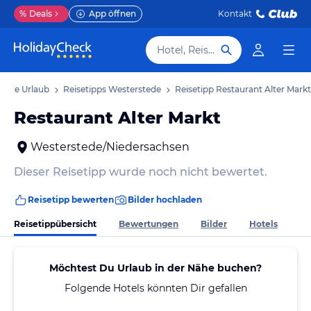
%
Deals
App öffnen
Kontakt
Hotel, Reiseziel
tede Urlaub
Reisetipps Westerstede
Reisetipp Restaurant Alter Markt
Restaurant Alter Markt
Westerstede/Niedersachsen
Dieser Reisetipp wurde noch nicht bewertet.
Reisetipp bewerten
Bilder hochladen
Reisetippübersicht
Bewertungen
Bilder
Hotels
Möchtest Du Urlaub in der Nähe buchen?
Folgende Hotels könnten Dir gefallen