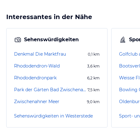
Interessantes in der Nähe
Sehenswürdigkeiten
Spor
Denkmal Die Marktfrau
0,1
km
Rhododendron-Wald
Bootsver
3,6
km
Rhododendronpark
Weisse F
6,2
km
Park der Gärten Bad Zwischenahn
Bowling 
7,5
km
Zwischenahner Meer
Oldenburg
9,0
km
Sehenswürdigkeiten in Westerstede