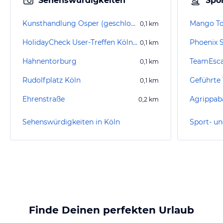
Sehenswürdigkeiten
Spor
Kunsthandlung Osper (geschlossen)
Mango To
0,1
km
HolidayCheck User-Treffen Köln 2006
Phoenix 
0,1
km
Hahnentorburg
TeamEsca
0,1
km
Rudolfplatz Köln
0,1
km
Ehrenstraße
Agrippab
0,2
km
Sehenswürdigkeiten in Köln
Sport- un
Finde Deinen perfekten Urlaub