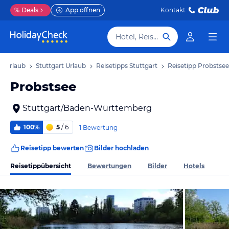
%
Deals
App öffnen
Kontakt
Hotel, Reiseziel
 Urlaub
Stuttgart Urlaub
Reisetipps Stuttgart
Reisetipp Probstsee
Probstsee
Stuttgart/Baden-Württemberg
100%
5
/ 6
1 Bewertung
Reisetipp bewerten
Bilder hochladen
Reisetippübersicht
Bewertungen
Bilder
Hotels