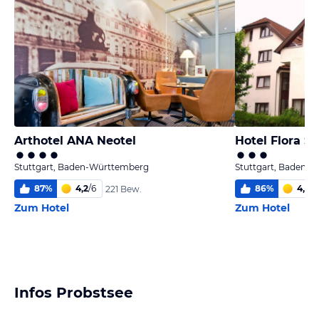
Arthotel ANA Neotel
Hotel Flora S
Stuttgart, Baden-Württemberg
Stuttgart, Baden-
87
%
4,2
/
6
86
%
4,1
/
6
221 Bew.
Zum Hotel
Zum Hotel
Infos Probstsee