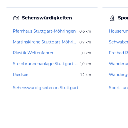
Sehenswürdigkeiten
Spor
Pfarrhaus Stuttgart-Möhringen
Houserun
0,6
km
Martinskirche Stuttgart-Möhringen
Schwaben
0,7
km
Plastik Weltenfahrer
Freibad R
1,0
km
Steinbrunnenanlage Stuttgart-Möhringen
1,0
km
Riedsee
Wanderge
1,2
km
Sehenswürdigkeiten in Stuttgart