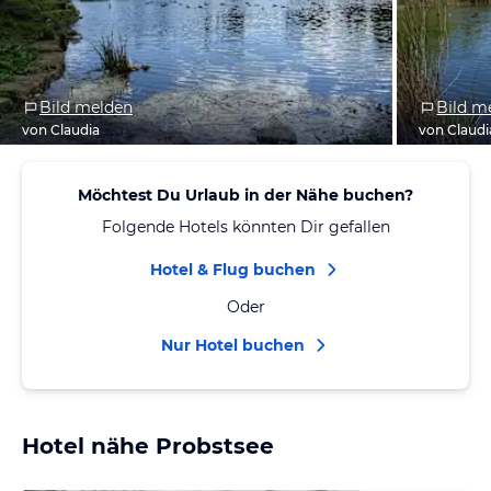
Bild melden
Bild m
von Claudia
von Claudi
Möchtest Du Urlaub in der Nähe buchen?
Folgende Hotels könnten Dir gefallen
Hotel & Flug buchen
Oder
Nur Hotel buchen
Hotel nähe Probstsee