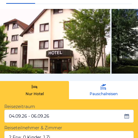
vom Hotelie
Nur Hotel
Pauschalreisen
Reisezeitraum
04.09.26 - 06.09.26
Reiseteilnehmer & Zimmer
2 Erw, 0 Kinder, 1 Zi.