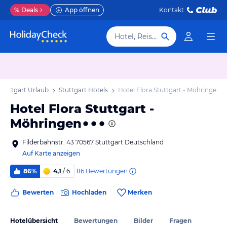
%
Deals
App öffnen
Kontakt
Hotel, Reiseziel
Stuttgart Urlaub
Stuttgart Hotels
Hotel Flora Stuttgart - Möhringen
Hotel Flora Stuttgart -
Möhringen
Filderbahnstr. 43 70567 Stuttgart Deutschland
Auf Karte anzeigen
86
Bewertungen
86%
4,1
/ 6
Bewerten
Hochladen
Merken
Hotelübersicht
Bewertungen
Bilder
Fragen