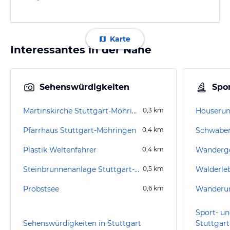
Karte
Interessantes in der Nähe
Sehenswürdigkeiten
Spor
Martinskirche Stuttgart-Möhringen
0,3
km
Houserun
Pfarrhaus Stuttgart-Möhringen
0,4
km
Schwaben
Plastik Weltenfahrer
0,4
km
Wanderge
Steinbrunnenanlage Stuttgart-Möhringen
0,5
km
Walderle
Probstsee
0,6
km
Sport- un
Sehenswürdigkeiten in Stuttgart
Stuttgart