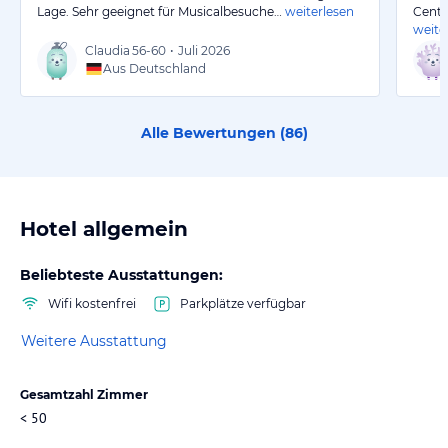
Lage. Sehr geeignet für Musicalbesuche…
weiterlesen
Centr
weite
Claudia
56-60
•
Juli 2026
Aus Deutschland
Alle Bewertungen (
86
)
Hotel allgemein
Beliebteste Ausstattungen:
Wifi kostenfrei
Parkplätze verfügbar
Weitere Ausstattung
Gesamtzahl Zimmer
< 50