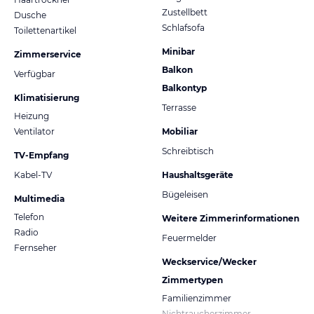
Zustellbett
Dusche
Schlafsofa
Toilettenartikel
Minibar
Zimmerservice
Balkon
Verfügbar
Balkontyp
Klimatisierung
Terrasse
Heizung
Ventilator
Mobiliar
Schreibtisch
TV-Empfang
Kabel-TV
Haushaltsgeräte
Bügeleisen
Multimedia
Telefon
Weitere Zimmerinformationen
Radio
Feuermelder
Fernseher
Weckservice/Wecker
Zimmertypen
Familienzimmer
Nichtraucherzimmer