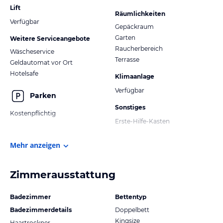
Lift
Räumlichkeiten
Verfügbar
Gepäckraum
Garten
Weitere Serviceangebote
Raucherbereich
Wäscheservice
Terrasse
Geldautomat vor Ort
Hotelsafe
Klimaanlage
Verfügbar
Parken
Sonstiges
Kostenpflichtig
Erste-Hilfe-Kasten
Mehr anzeigen
Zimmerausstattung
Badezimmer
Bettentyp
Badezimmerdetails
Doppelbett
Kingsize
Haartrockner