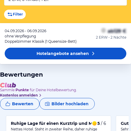
Filter
ab
129 €
04.09.2026 - 06.09.2026
ohne Verpflegung
2 ERW • 2 Nächte
Doppelzimmer Klassik (1 Queensize-Bett)
Hotelangebote
ansehen
Bewertungen
Sammle
Punkte
für Deine Hotelbewertung.
Kostenlos anmelden
Bewerten
Bilder hochladen
Ruhige Lage für einen Kurztrip und Musicalbesuche
5
/ 6
Gute
Nettes Hotel. Steht in zweiter Reihe, daher ruhige
Sehr 