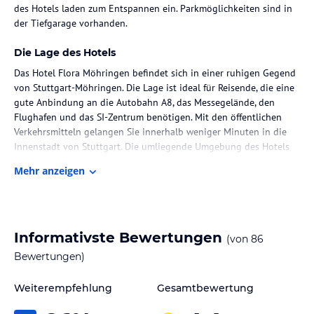
des Hotels laden zum Entspannen ein. Parkmöglichkeiten sind in
der Tiefgarage vorhanden.
Die Lage des Hotels
Das Hotel Flora Möhringen befindet sich in einer ruhigen Gegend
von Stuttgart-Möhringen. Die Lage ist ideal für Reisende, die eine
gute Anbindung an die Autobahn A8, das Messegelände, den
Flughafen und das SI-Zentrum benötigen. Mit den öffentlichen
Verkehrsmitteln gelangen Sie innerhalb weniger Minuten in die
Innenstadt von Stuttgart. Die umliegende Umgebung des Hotels
bietet zahlreiche Möglichkeiten für Spaziergänge und erholsame
Mehr anzeigen
Stunden in der Natur.
Zimmer / Unterbringung im Hotel
Die Zimmer im Hotel Flora Möhringen sind gemütlich und
Informativste Bewertungen
(von
86
komfortabel eingerichtet. Sie bieten alles, was man für einen
angenehmen Aufenthalt benötigt. Die Zimmer sind mit modernen
Bewertungen)
Annehmlichkeiten wie kostenfreiem WLAN, einem Fernseher und
einem eigenen Badezimmer ausgestattet. Einige Zimmer bieten
Weiterempfehlung
Gesamtbewertung
zudem einen Balkon oder eine Terrasse mit Blick auf den Garten.