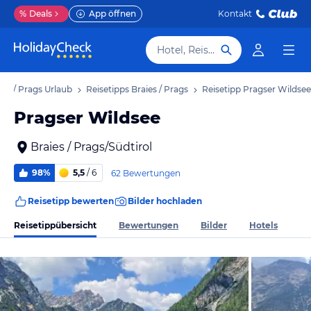
%
Deals
App öffnen
Kontakt
Hotel, Reiseziel
ies / Prags Urlaub
Reisetipps Braies / Prags
Reisetipp Pragser Wildsee
Pragser Wildsee
Braies / Prags/Südtirol
98%
5,5
/ 6
62 Bewertungen
Reisetipp bewerten
Bilder hochladen
Reisetippübersicht
Bewertungen
Bilder
Hotels