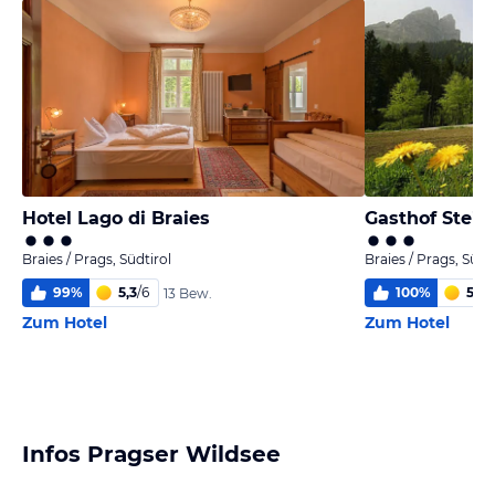
Hotel Lago di Braies
Gasthof Stein
Braies / Prags, Südtirol
Braies / Prags, Südt
99
%
5,3
/
6
100
%
5,4
/
13 Bew.
Zum Hotel
Zum Hotel
Infos Pragser Wildsee