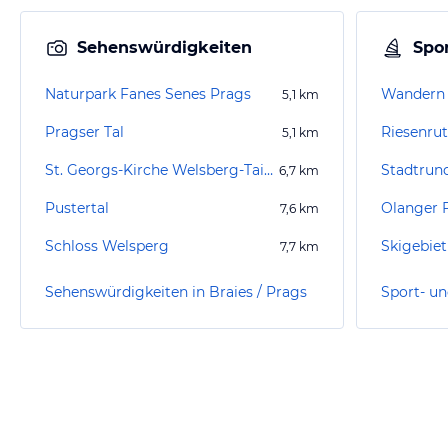
Sehenswürdigkeiten
Spor
Naturpark Fanes Senes Prags
Wandern
5,1
km
Pragser Tal
Riesenru
5,1
km
St. Georgs-Kirche Welsberg-Taisten
6,7
km
Pustertal
Olanger F
7,6
km
Schloss Welsperg
7,7
km
Sehenswürdigkeiten in Braies / Prags