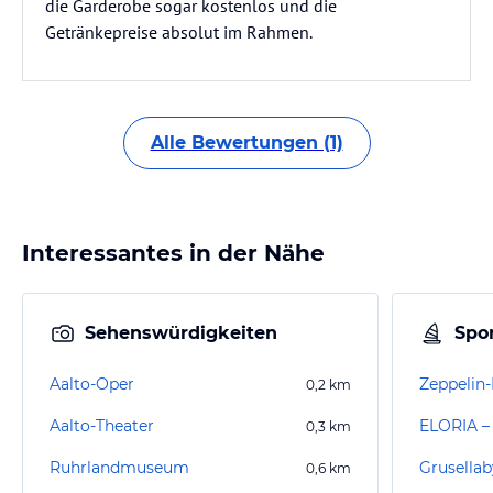
die Garderobe sogar kostenlos und die
Getränkepreise absolut im Rahmen.
Alle Bewertungen (1)
Interessantes in der Nähe
Sehenswürdigkeiten
Spor
Aalto-Oper
Zeppelin
0,2
km
Aalto-Theater
ELORIA – 
0,3
km
Ruhrlandmuseum
0,6
km