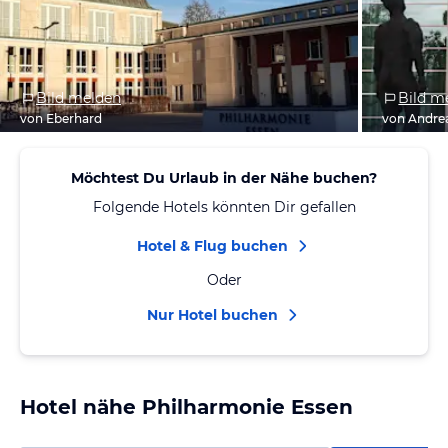
Bild melden
Bild m
von Eberhard
von Andre
Möchtest Du Urlaub in der Nähe buchen?
Folgende Hotels könnten Dir gefallen
Hotel & Flug buchen
Oder
Nur Hotel buchen
Hotel nähe Philharmonie Essen