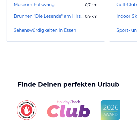
Museum Folkwang
Golf-Club
0,7
km
Brunnen "Die Lesende" am Hirschlandplatz
Indoor S
0,9
km
Sehenswürdigkeiten in Essen
Sport- un
Finde Deinen perfekten Urlaub