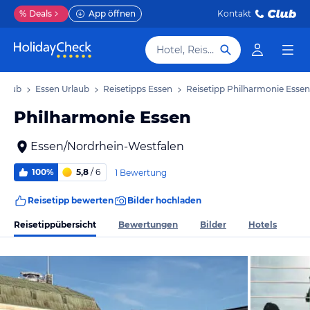
%
Deals
App öffnen
Kontakt
Hotel, Reiseziel
rlaub
Essen Urlaub
Reisetipps Essen
Reisetipp Philharmonie Essen
Philharmonie Essen
Essen/Nordrhein-Westfalen
100%
5,8
/ 6
1 Bewertung
Reisetipp bewerten
Bilder hochladen
Reisetippübersicht
Bewertungen
Bilder
Hotels