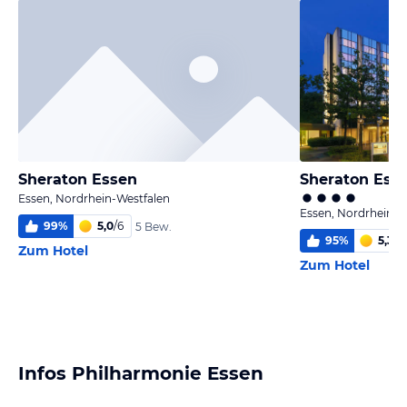
Sheraton Essen
Sheraton Esse
Essen, Nordrhein-Westfalen
Essen, Nordrhein-W
99
%
5,0
/
6
5 Bew.
95
%
5,3
/
6
Zum Hotel
Zum Hotel
Infos Philharmonie Essen