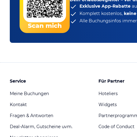
Exklusive App-Rabatte
au
Komplett kostenlos,
kein
Alle Buchungsinfos immer 
Scan mich
Service
Für Partner
Meine Buchungen
Hoteliers
Kontakt
Widgets
Fragen & Antworten
Partnerprogram
Deal-Alarm, Gutscheine uvm.
Code of Conduct