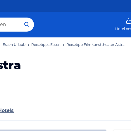
Hotel be
Essen Urlaub
Reisetipps Essen
Reisetipp Filmkunsttheater Astra
stra
Hotels