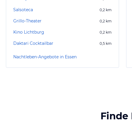
Salsoteca
0,2
km
Grillo-Theater
0,2
km
Kino Lichtburg
0,2
km
Daktari Cocktailbar
0,5
km
Nachtleben-Angebote in Essen
Finde