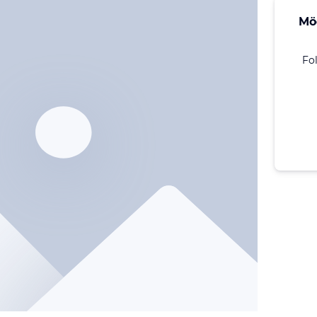
Mö
Fo