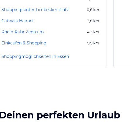
Shoppingcenter Limbecker Platz
0,8
km
Catwalk Hairart
2,8
km
Rhein-Ruhr Zentrum
4,5
km
Einkaufen & Shopping
9,9
km
Shoppingmöglichkeiten in Essen
 Deinen perfekten Urlaub