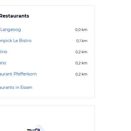
Restaurants
f Langeoog
0,0
km
npick Le Bistro
0,1
km
lino
0,2
km
ano
0,2
km
aurant Pfefferkorn
0,2
km
aurants in Essen