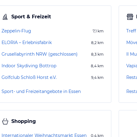
Sport & Freizeit
Zeppelin-Flug
Tref
7,1
km
ELORIA – Erlebnisfabrik
Möve
8,2
km
Grusellabyrinth NRW (geschlossen)
Il Mu
8,3
km
Indoor Skydiving Bottrop
Vapi
8,4
km
Golfclub Schloß Horst e.V.
Rest
9,4
km
Sport- und Freizeitangebote in Essen
Rest
Shopping
Internationaler Weihnachtsmarkt Essen
0,4
km