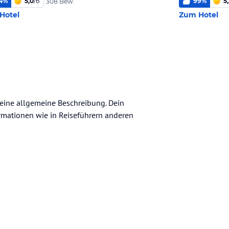
4
%
5,0
/
6
99
%
5
308 Bew.
Hotel
Zum Hotel
 keine allgemeine Beschreibung. Dein
nformationen wie in Reiseführern anderen