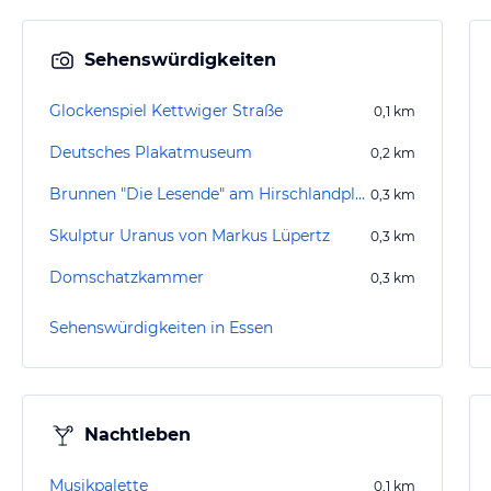
Sehenswürdigkeiten
Glockenspiel Kettwiger Straße
0,1
km
Deutsches Plakatmuseum
0,2
km
Brunnen "Die Lesende" am Hirschlandplatz
0,3
km
Skulptur Uranus von Markus Lüpertz
0,3
km
Domschatzkammer
0,3
km
Sehenswürdigkeiten in Essen
Nachtleben
Musikpalette
0,1
km