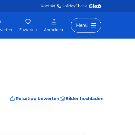
Kontakt
HolidayCheck 
Menü
werten
Favoriten
Anmelden
Reisetipp bewerten
Bilder hochladen