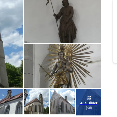
Bild melden
von Heidelore
Bild melden
von Heidelore
Alle Bilder
(
46
)