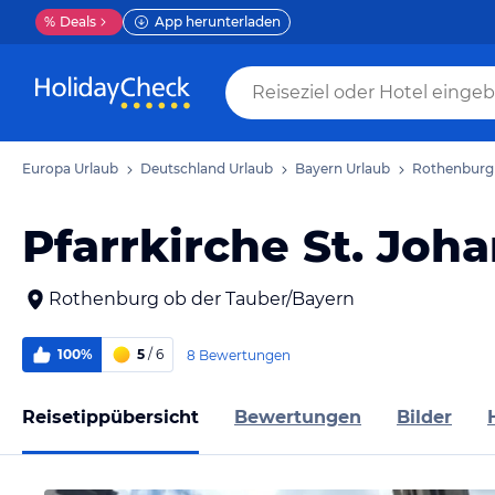
%
Deals
App herunterladen
Europa Urlaub
Deutschland Urlaub
Bayern Urlaub
Rothenburg 
Pfarrkirche St. Joh
Rothenburg ob der Tauber/Bayern
100%
5
/ 6
8 Bewertungen
Reisetippübersicht
Bewertungen
Bilder