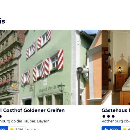
Bild
Bild
Bild
melden
melden
melden
von Heidelore
von Bert
von Bert
is
l Gasthof Goldener Greifen
Gästehaus 
nburg ob der Tauber, Bayern
Rothenburg ob 
00
%
5,1
/
6
100
%