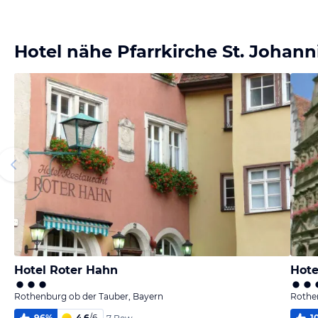
Bild
Bild
Bild
Bild
melden
melden
melden
melden
von Heidelore
von Heidelore
von Heidelore
von Heidelore
Hotel nähe Pfarrkirche St. Johann
Hotel Roter Hahn
Hote
Rothenburg ob der Tauber, Bayern
Rothe
96
%
4,6
/
6
1