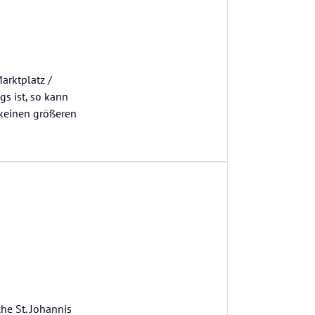
arktplatz /
s ist, so kann
 keinen größeren
he St. Johannis