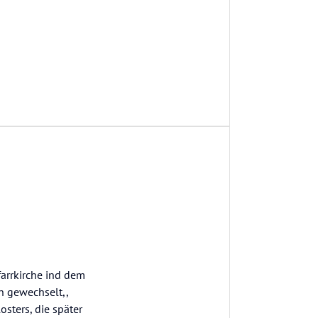
farrkirche ind dem
n gewechselt,,
sters, die später