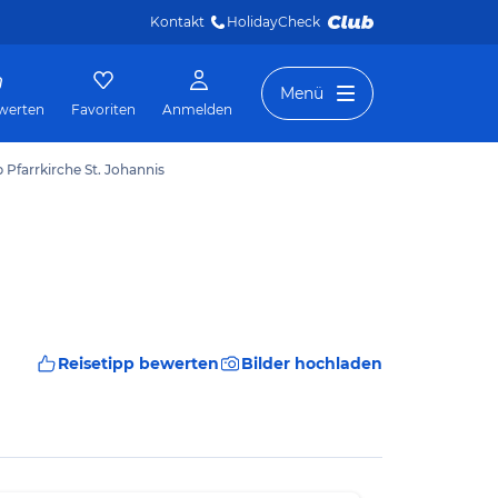
Kontakt
HolidayCheck 
Menü
werten
Favoriten
Anmelden
p Pfarrkirche St. Johannis
Reisetipp bewerten
Bilder hochladen