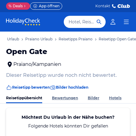
%
Deals
App öffnen
Kontakt
Hotel, Reiseziel
en Urlaub
Praiano Urlaub
Reisetipps Praiano
Reisetipp Open Gate
Open Gate
Praiano/Kampanien
Dieser Reisetipp wurde noch nicht bewertet.
Reisetipp bewerten
Bilder hochladen
Reisetippübersicht
Bewertungen
Bilder
Hotels
Möchtest Du Urlaub in der Nähe buchen?
Folgende Hotels könnten Dir gefallen