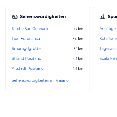
Sehenswürdigkeiten
Spor
Kirche San Gennaro
0,7
km
Lido Eurocanca
Schiffsru
3,0
km
Smaragdgrotte
Tagesaus
3,1
km
Strand Positano
Scala Fen
4,2
km
Altstadt Positano
4,4
km
Sehenswürdigkeiten in Praiano