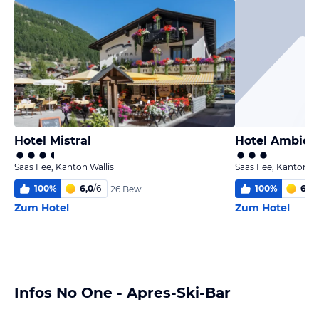
Hotel Mistral
Hotel Ambien
Saas Fee, Kanton Wallis
Saas Fee, Kanton Wa
100
%
6,0
/
6
100
%
6,0
/
26 Bew.
Zum Hotel
Zum Hotel
Infos No One - Apres-Ski-Bar