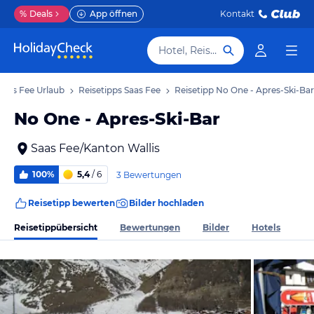
%
Deals
App öffnen
Kontakt
Hotel, Reiseziel
Saas Fee Urlaub
Reisetipps Saas Fee
Reisetipp No One - Apres-Ski-Bar
No One - Apres-Ski-Bar
Saas Fee/Kanton Wallis
100%
5,4
/ 6
3 Bewertungen
Reisetipp bewerten
Bilder hochladen
Reisetippübersicht
Bewertungen
Bilder
Hotels