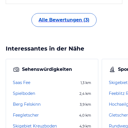
Alle Bewertungen (3)
Interessantes in der Nähe
Sehenswürdigkeiten
Spor
Saas Fee
Skigebiet
1,3
km
Spielboden
Feeblitz
2,4
km
Berg Felskinn
Hochseil
3,9
km
Feegletscher
Gletscher
4,0
km
Skigebiet Kreuzboden
Rundweg
4,9
km