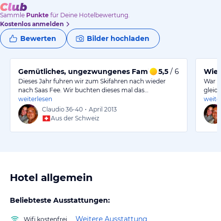
Sammle
Punkte
für Deine Hotelbewertung.
Kostenlos anmelden
Bewerten
Bilder hochladen
Gemütliches, ungezwungenes Familienhotel
5,5
/ 6
Wied
Dieses Jahr fuhren wir zum Skifahren nach wieder
War i
nach Saas Fee. Wir buchten dieses mal das…
gleic
weiterlesen
weite
Claudio
36-40
•
April 2013
Aus der Schweiz
Hotel allgemein
Beliebteste Ausstattungen:
Weitere Ausstattung
Wifi kostenfrei