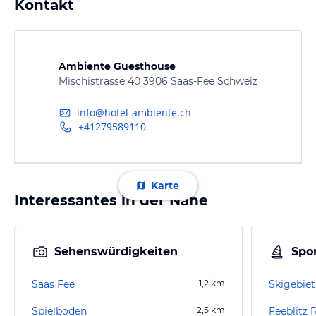
Kontakt
Ambiente Guesthouse
Mischistrasse 40 3906 Saas-Fee Schweiz
info@hotel-ambiente.ch
+41279589110
Karte
Interessantes in der Nähe
Sehenswürdigkeiten
Spor
Saas Fee
1,2
km
Skigebiet
Spielboden
2,5
km
Feeblitz