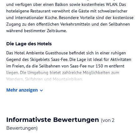
und verfügen über einen Balkon sowie kostenfreies WLAN. Das
hoteleigene Restaurant verwöhnt die Gäste mit schweizerischer
und internationaler Küche. Besondere Vorteile sind der kostenlose
Zugang zu den öffentlichen Verkehrsmitteln und den Seilbahnen
während bestimmter Zeiträume.
Die Lage des Hotels
Das Hotel Ambiente Guesthouse befindet sich in einer ruhigen
Gegend des Skigebiets Saas-Fee. Die Lage ist ideal für Aktivitäten
im Freien, da die Seilbahnen von Saas-Fee nur 150 m entfernt
liegen. Die Umgebung bietet zahlreiche Möglichkeiten zum
Wandern, Skifahren und Mountainbiken.
Mehr anzeigen
Zimmer / Unterbringung im Hotel
Alle Zimmer im Ambiente Guesthouse sind komfortabel
eingerichtet und verfügen über einen eigenen Balkon,
kostenfreies WLAN, Kabel-TV und ein eigenes Badezimmer. Die
Informativste Bewertungen
(von
2
Zimmer bieten eine gemütliche Atmosphäre und sind der perfekte
Ort zum Entspannen nach einem Tag voller Aktivitäten in der
Bewertungen)
Natur.