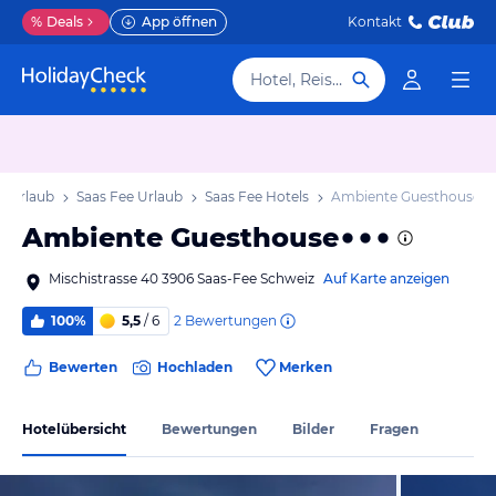
%
Deals
App öffnen
Kontakt
Hotel, Reiseziel
s Urlaub
Saas Fee Urlaub
Saas Fee Hotels
Ambiente Guesthouse
Ambiente Guesthouse
Mischistrasse 40 3906 Saas-Fee Schweiz
Auf Karte anzeigen
2
Bewertungen
100%
5,5
/ 6
Bewerten
Hochladen
Merken
Hotelübersicht
Bewertungen
Bilder
Fragen