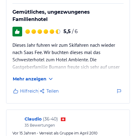
Gemütliches, ungezwungenes
Familienhotel
5,5
/ 6
Dieses Jahr fuhren wir zum Skifahren nach wieder
nach Saas Fee. Wir buchten dieses mal das
Schwesterhotel zum Hotel Ambiente. Die
Gastgeberfamilie Bumann freute sich sehr auf unser
Kommen. Ich kann das Hotel nur wärmstens
Mehr anzeigen
weiterempfehlen. Liegt sehr nahe am Skilift und zum
Zentrum sind es ca. 3 Gehminuten.
Hilfreich
Teilen
Werde in zwei Wochen wieder nach Saas Fee gehen.
Dieses mal wieder mit den Geschäftskollegen und ins
Hotel Ambiente.
Claudio
(
36-40
)
35
Bewertungen
Vor 15 Jahren • Verreist als Gruppe im April 2010