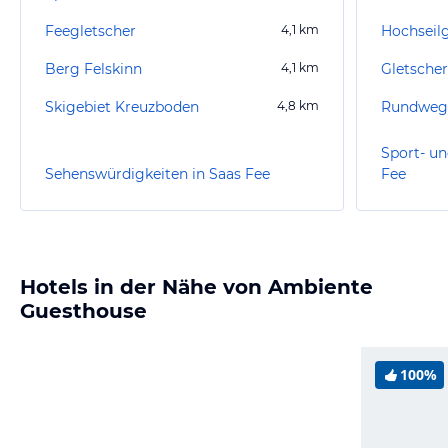
Feegletscher
4,1
km
Hochseil
Berg Felskinn
4,1
km
Gletscher
Skigebiet Kreuzboden
4,8
km
Rundweg
Sport- un
Sehenswürdigkeiten in Saas Fee
Fee
Hotels in der Nähe von Ambiente
Guesthouse
100%