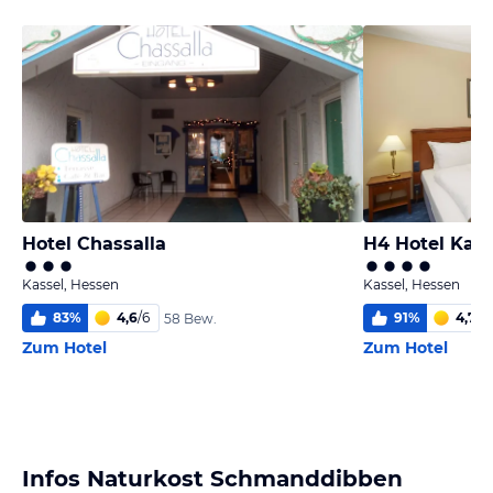
Hotel Chassalla
H4 Hotel Kass
Kassel, Hessen
Kassel, Hessen
83
%
4,6
/
6
91
%
4,7
/
6
58 Bew.
Zum Hotel
Zum Hotel
Infos Naturkost Schmanddibben