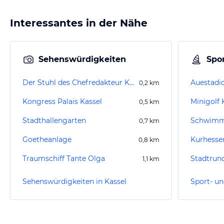
Interessantes in der Nähe
Sehenswürdigkeiten
Spor
Der Stuhl des Chefredakteur Karl Marx
Auestadi
0,2
km
Kongress Palais Kassel
Minigolf 
0,5
km
Stadthallengarten
Schwimm
0,7
km
Goetheanlage
Kurhesse
0,8
km
Traumschiff Tante Olga
1,1
km
Sehenswürdigkeiten in Kassel
Sport- un