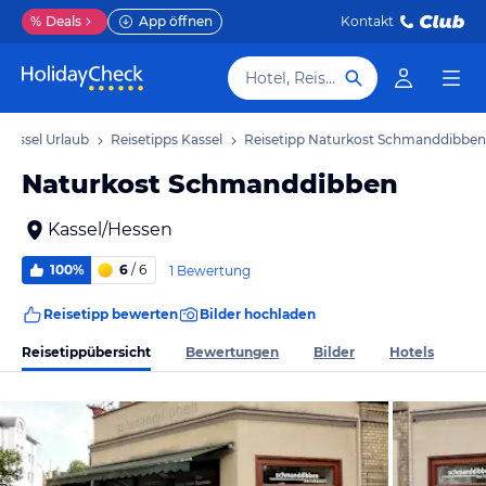
%
Deals
App öffnen
Kontakt
Hotel, Reiseziel
Kassel Urlaub
Reisetipps Kassel
Reisetipp Naturkost Schmanddibben
Naturkost Schmanddibben
Kassel/Hessen
100%
6
/ 6
1 Bewertung
Reisetipp bewerten
Bilder hochladen
Reisetippübersicht
Bewertungen
Bilder
Hotels