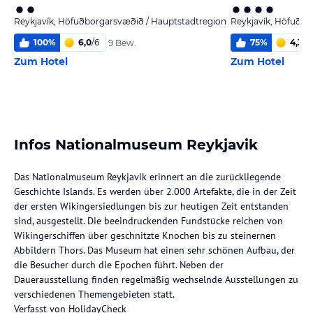
Reykjavík, Höfuðborgarsvæðið / Hauptstadtregion
Reykjavík, Höfuðbo
100
%
6,0
/
6
75
%
4,3
/
6
9 Bew.
Zum Hotel
Zum Hotel
Infos Nationalmuseum Reykjavik
Das Nationalmuseum Reykjavik erinnert an die zurückliegende
Geschichte Islands. Es werden über 2.000 Artefakte, die in der Zeit
der ersten Wikingersiedlungen bis zur heutigen Zeit entstanden
sind, ausgestellt. Die beeindruckenden Fundstücke reichen von
Wikingerschiffen über geschnitzte Knochen bis zu steinernen
Abbildern Thors. Das Museum hat einen sehr schönen Aufbau, der
die Besucher durch die Epochen führt. Neben der
Dauerausstellung finden regelmäßig wechselnde Ausstellungen zu
verschiedenen Themengebieten statt.
Verfasst von HolidayCheck