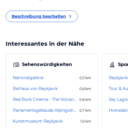
Beschreibung bearbeiten
Interessantes in der Nähe
Sehenswürdigkeiten
Spor
Nationalgalerie
Reykjavik
0,5
km
Rathaus von Reykjavik
Tour & Au
0,6
km
Red Rock Cinema - The Volcano Show
Sky Lago
0,6
km
Parlamentsgebäude Alþingishúsið
Hveradal
0,7
km
Kunstmuseum Reykjavik
1,0
km