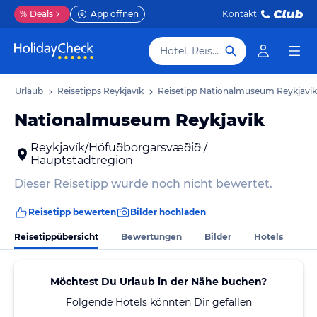
%
Deals
App öffnen
Kontakt
Hotel, Reiseziel
vík Urlaub
Reisetipps Reykjavík
Reisetipp Nationalmuseum Reykjavik
Nationalmuseum Reykjavik
Reykjavík/Höfuðborgarsvæðið /
Hauptstadtregion
Dieser Reisetipp wurde noch nicht bewertet.
Reisetipp bewerten
Bilder hochladen
Reisetippübersicht
Bewertungen
Bilder
Hotels
Möchtest Du Urlaub in der Nähe buchen?
Folgende Hotels könnten Dir gefallen