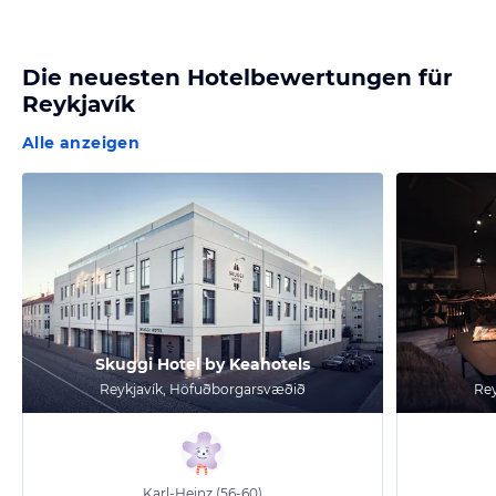
Die neuesten Hotelbewertungen für
Reykjavík
Alle anzeigen
Skuggi Hotel by Keahotels
Reykjavík, Höfuðborgarsvæðið
Rey
Karl-Heinz
(56-60)