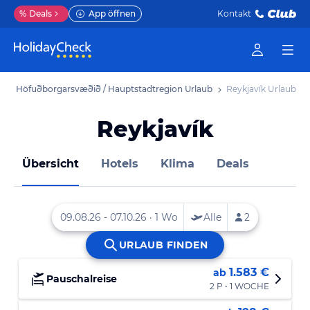
%
Deals
App öffnen
Kontakt
b
Höfuðborgarsvæðið / Hauptstadtregion Urlaub
Reykjavík Urlaub
Reykjavík
Übersicht
Hotels
Klima
Deals
1.583 €
ab
Pauschalreise
2 P • 1 WOCHE