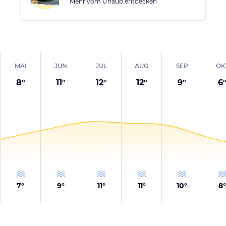
Mehr vom Urlaub entdecken
MAI
JUN
JUL
AUG
SEP
OK
8
°
11
°
12
°
12
°
9
°
6
7
°
9
°
11
°
11
°
10
°
8
°