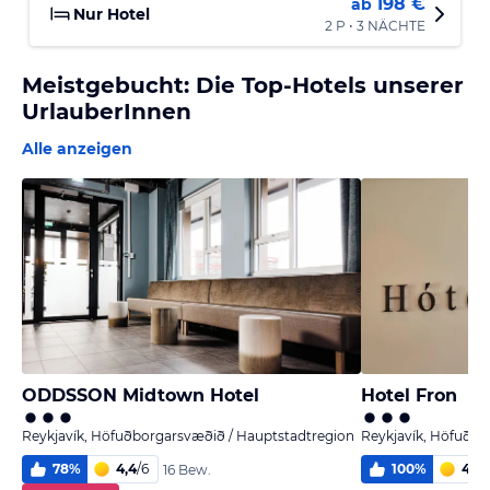
198 €
ab
Nur Hotel
2 P • 3 NÄCHTE
Meistgebucht: Die Top-Hotels unserer
UrlauberInnen
Alle anzeigen
ODDSSON Midtown Hotel
Hotel Fron
Reykjavík, Höfuðborgarsvæðið / Hauptstadtregion
Reykjavík, Höfuðbo
78
%
4,4
/
6
100
%
4,8
/
16 Bew.