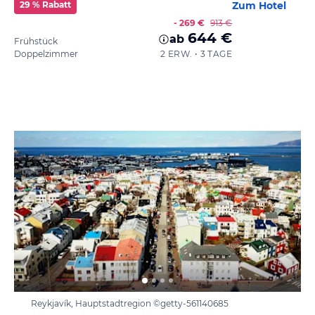
29 % Rabatt
Zum Hotel
- 269 €
913 €
644 €
ab
Frühstück
Doppelzimmer
2 ERW. • 3 TAGE
Reykjavík, Hauptstadtregion ©getty-561140685