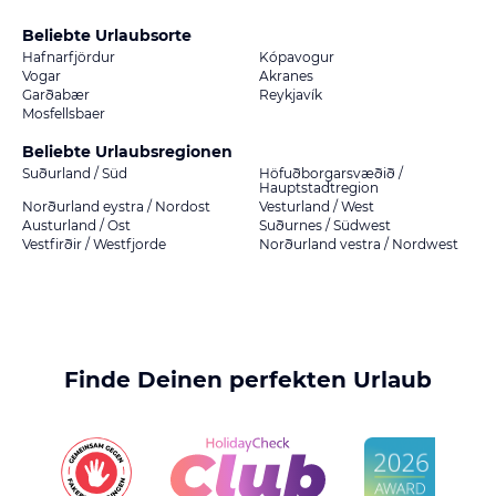
Beliebte Urlaubsorte
Hafnarfjördur
Kópavogur
Vogar
Akranes
Garðabær
Reykjavík
Mosfellsbaer
Beliebte Urlaubsregionen
Suðurland / Süd
Höfuðborgarsvæðið /
Hauptstadtregion
Norðurland eystra / Nordost
Vesturland / West
Austurland / Ost
Suðurnes / Südwest
Vestfirðir / Westfjorde
Norðurland vestra / Nordwest
Finde Deinen perfekten Urlaub