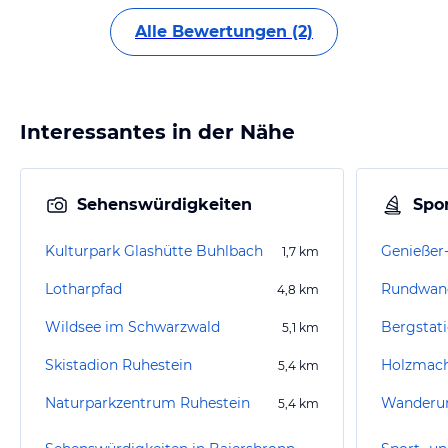
Alle Bewertungen (2)
Interessantes in der Nähe
Sehenswürdigkeiten
Spor
Kulturpark Glashütte Buhlbach
Genießer
1,7
km
Lotharpfad
Rundwand
4,8
km
Wildsee im Schwarzwald
Bergstat
5,1
km
Skistadion Ruhestein
Holzmach
5,4
km
Naturparkzentrum Ruhestein
5,4
km