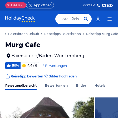
%
Deals
App öffnen
Kontakt
Hotel, Reiseziel
ub
Baiersbronn Urlaub
Reisetipps Baiersbronn
Reisetipp Murg Cafe
Murg Cafe
Baiersbronn/Baden-Württemberg
50%
4,4
/ 6
2 Bewertungen
Reisetipp bewerten
Bilder hochladen
Reisetippübersicht
Bewertungen
Bilder
Hotels