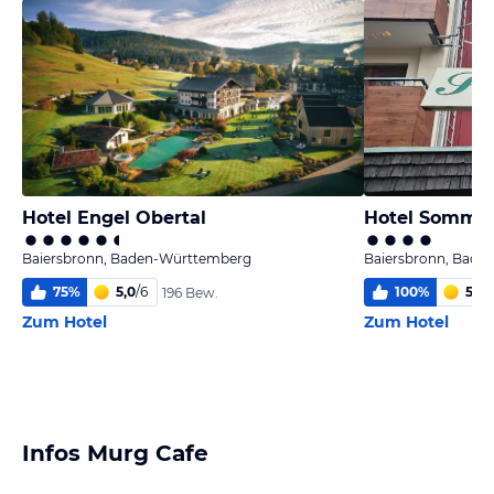
Hotel Engel Obertal
Hotel Somme
Baiersbronn, Baden-Württemberg
Baiersbronn, Bade
75
%
5,0
/
6
100
%
5,9
/
196 Bew.
Zum Hotel
Zum Hotel
Infos Murg Cafe