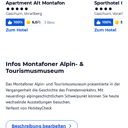
Apartment Alt Montafon
Sporthotel Ch
Gaschurn, Vorarlberg
Gaschurn, Vorarlbe
100
%
6,0
/
6
100
%
5,7
/
3 Bew.
Zum Hotel
Zum Hotel
Infos Montafoner Alpin- &
Tourismusmuseum
Das Montafoner Alpin- und Tourismusmuseum präsentierte in der
Vergangenheit die Geschichte des Fremdenverkehrs. Mit
neuerdings alpingeschichtlichem Schwerpunkt können Sie heute
wechselnde Ausstellungen besuchen.
Verfasst von HolidayCheck
Beschreibung bearbeiten