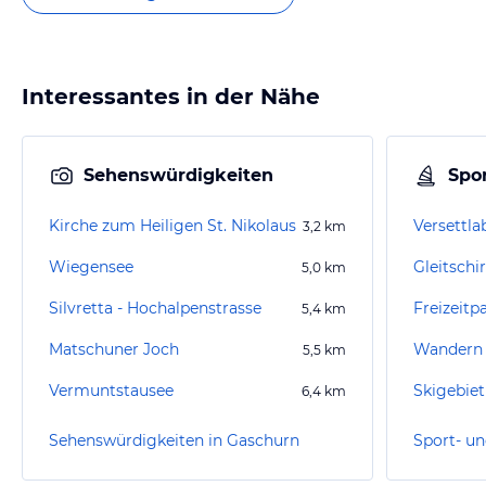
Interessantes in der Nähe
Sehenswürdigkeiten
Spor
Kirche zum Heiligen St. Nikolaus
Versettl
3,2
km
Wiegensee
5,0
km
Silvretta - Hochalpenstrasse
Freizeit
5,4
km
Matschuner Joch
Wandern 
5,5
km
Vermuntstausee
Skigebiet
6,4
km
Sehenswürdigkeiten in Gaschurn