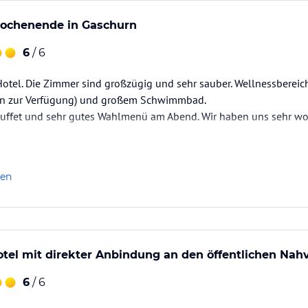
 vom Kamin im Hintergrund. Genau so fühlt sich
ochenende in Gaschurn
6
/ 6
ne Bahnen im Innenpool, während dein Blick
Hotel. Die Zimmer sind großzügig und sehr sauber. Wellnessberei
et der Außenpool, eingebettet in eine grüne
en zur Verfügung) und großem Schwimmbad.
uffet und sehr gutes Wahlmenü am Abend. Wir haben uns sehr woh
rme in den Dampf- und Trockensaunen und
gen.
len
, Bio-Sauna, Dampfbad und Fitnessraum)
im Sommer
el mit direkter Anbindung an den öffentlichen Nah
ataloginformationen. Alle Angaben ohne
6
/ 6
uchung die verbindlichen
Angebotsdetails
des