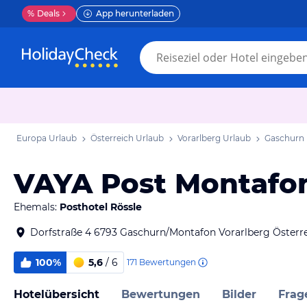
%
Deals
App herunterladen
Europa Urlaub
Österreich Urlaub
Vorarlberg Urlaub
Gaschurn 
VAYA Post Montafo
Ehemals:
Posthotel Rössle
Dorfstraße 4 6793 Gaschurn/Montafon Vorarlberg Österr
100%
5,6
/ 6
171
Bewertungen
Hotelübersicht
Bewertungen
Bilder
Frag