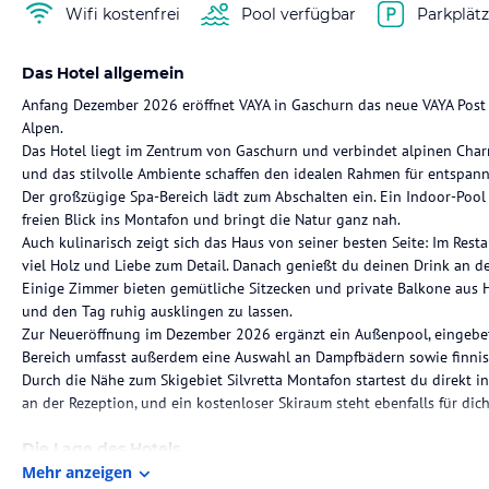
Wifi kostenfrei
Pool verfügbar
Parkplät
Das Hotel allgemein
Anfang Dezember 2026 eröffnet VAYA in Gaschurn das neue VAYA Post
Alpen.
Das Hotel liegt im Zentrum von Gaschurn und verbindet alpinen Cha
und das stilvolle Ambiente schaffen den idealen Rahmen für entspann
Der großzügige Spa-Bereich lädt zum Abschalten ein. Ein Indoor-Pool 
freien Blick ins Montafon und bringt die Natur ganz nah.
Auch kulinarisch zeigt sich das Haus von seiner besten Seite: Im Rest
viel Holz und Liebe zum Detail. Danach genießt du deinen Drink an 
Einige Zimmer bieten gemütliche Sitzecken und private Balkone aus Ho
und den Tag ruhig ausklingen zu lassen.
Zur Neueröffnung im Dezember 2026 ergänzt ein Außenpool, eingebet
Bereich umfasst außerdem eine Auswahl an Dampfbädern sowie finni
Durch die Nähe zum Skigebiet Silvretta Montafon startest du direkt i
an der Rezeption, und ein kostenloser Skiraum steht ebenfalls für dich
Die Lage des Hotels
Mehr anzeigen
Das VAYA Post Montafon befindet sich im Zentrum von Gaschurn und bi