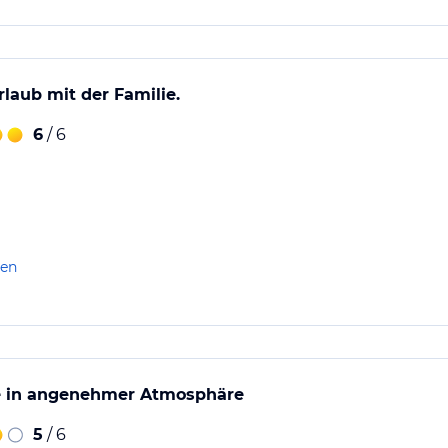
laub mit der Familie.
6
/ 6
len
e in angenehmer Atmosphäre
5
/ 6