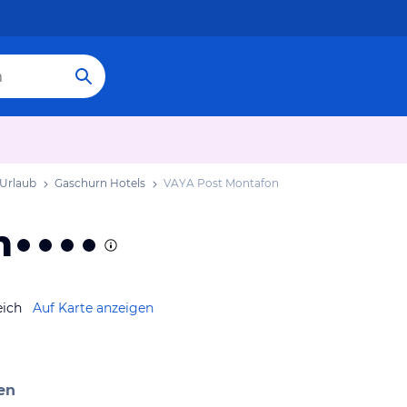
Urlaub
Gaschurn Hotels
VAYA Post Montafon
n
eich
Auf Karte anzeigen
en