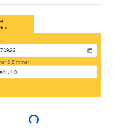
Hotel
m
07.09.26
mer & Zimmer
der, 1 Zi.