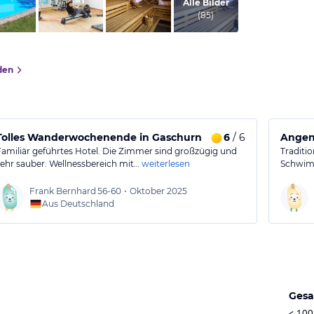
von Michael, Juli 2020
Alle Bilder
(
85
)
den
Tolles Wanderwochenende in Gaschurn
6
/ 6
Angene
Familiär geführtes Hotel. Die Zimmer sind großzügig und
Traditio
sehr sauber. Wellnessbereich mit…
weiterlesen
Schwim
Frank Bernhard
56-60
•
Oktober 2025
Aus Deutschland
Gesa
< 100