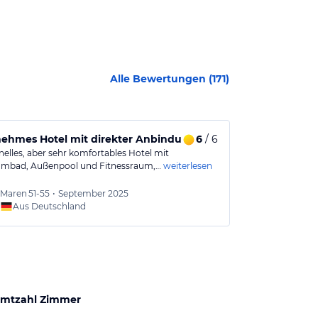
Alle Bewertungen (
171
)
hmes Hotel mit direkter Anbindung an den öffentlichen N
6
/ 6
Angenehme 
nelles, aber sehr komfortables Hotel mit
Gutes Hotel, m
mbad, Außenpool und Fitnessraum,…
weiterlesen
und tollem Wel
Vier…
weiterles
Maren
51-55
•
September 2025
Herma
Aus Deutschland
Aus
mtzahl Zimmer