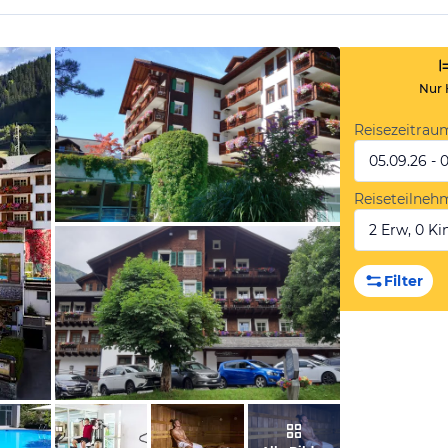
Nur 
Reisezeitrau
05.09.26 - 
Reiseteilneh
2 Erw, 0 Kin
von Bettina, August 2016
Filter