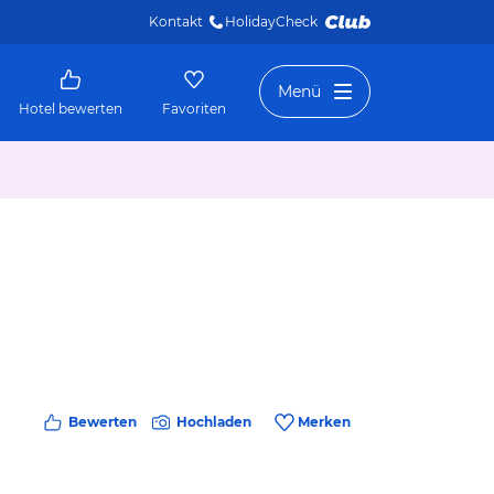
Kontakt
HolidayCheck 
Menü
Hotel bewerten
Favoriten
Bewerten
Hochladen
Merken