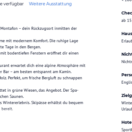
ze verfügbar
Weitere Ausstattung
Chec
ab 15
 Montafon – dein Rückzugsort inmitten der
Haus
rme mit modernem Komfort. Die ruhige Lage
Erlau
te Tage in den Bergen.
mit bodentiefen Fenstern eröffnet dir einen
Nich
Nicht
aurant erwartet dich eine alpine Atmosphäre mit
der Bar – am besten entspannt am Kamin.
Pers
lz. Perfekt, um frische Bergluft zu schnappen
Engli
tet in grüne Wiesen, das Angebot. Der Spa-
Ziel
schen Saunen.
ns Wintererlebnis. Skipässe erhältst du bequem
Winte
 bereit.
Urlaub
Hote
etet eine ideale Lage inmitten der reizvollen
Sport