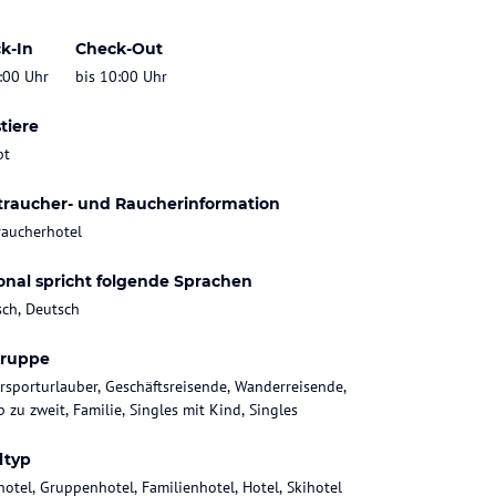
k-In
Check-Out
:00 Uhr
bis 10:00 Uhr
tiere
bt
traucher- und Raucherinformation
raucherhotel
onal spricht folgende Sprachen
sch, Deutsch
gruppe
rsporturlauber, Geschäftsreisende, Wanderreisende,
 zu zweit, Familie, Singles mit Kind, Singles
ltyp
hotel, Gruppenhotel, Familienhotel, Hotel, Skihotel