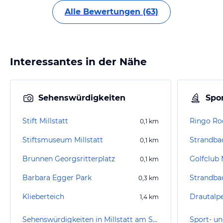
Alle Bewertungen (63)
Interessantes in der Nähe
Sehenswürdigkeiten
Spor
Stift Millstatt
Ringo Ro
0,1
km
Stiftsmuseum Millstatt
Strandbad
0,1
km
Brunnen Georgsritterplatz
Golfclub 
0,1
km
Barbara Egger Park
Strandbad
0,3
km
Klieberteich
Drautalpe
1,4
km
Sehenswürdigkeiten in Millstatt am See