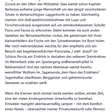
Zurück an den Ufern des Millstätter Sees wartet schon Kapitän
Barbossa aufseine junge Mannschaft um den längst verschollenen
Schatz in derberüchtigten Laggerbucht zu heben. Gleichzeitig
machen sich dieExpeditionsteilnehmer mit Lupe und
Forscherrucksack ausgerüstet auf, um amnaturbelassenen Südufer
Flora und Fauna zu erforschen. Dabei kommen sie auch anden
Seelehen der Reinankenfischer vorbei, die gemeinsam mit ihren
kleinenHelfern die Fische mit den Schwebenetzen ins Boot holen.
Wer noch mehrentdecken möchte, für den empfiehlt sich ein
Besuch des begehbarenKärnten-Panorama „I steh` drauf!“ im
Schloss Porcia, ein Einblick in dasLeben des seltenen Steinkrebses
im Weirerbach oder ein Spaziergang amBienenlehrpfad in
Baldramsdorf. Und das nächste Abenteuer wartet bereits,
wennRitter Wolfram im „Sagamundo, dem Haus des Erzählens“
Sagenhaftes überRiesen, Berggeister und geheimnisvolle
Seewesen zu erzählen weiß.
Wenn die Kleinen doch einmal müde werden sollten, wirdes Zeit,
eine der vielen kindergerechten Unterkünfte zu beziehen.
Entweder mangeht abenteuermäßig campen – mit dem Komfort
eines Hotels – übernachtet ineiner Privatunterkunft oder Pension