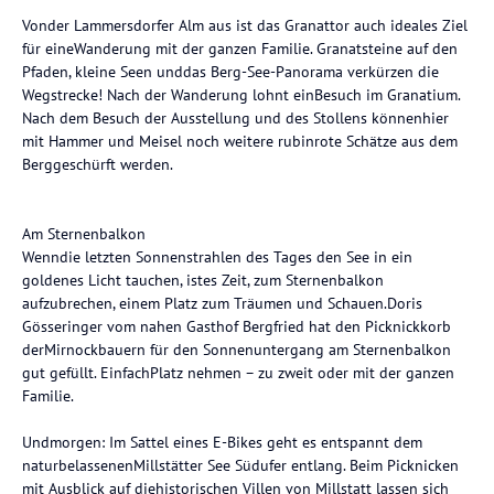
Vonder Lammersdorfer Alm aus ist das Granattor auch ideales Ziel
für eineWanderung mit der ganzen Familie. Granatsteine auf den
Pfaden, kleine Seen unddas Berg-See-Panorama verkürzen die
Wegstrecke! Nach der Wanderung lohnt einBesuch im Granatium.
Nach dem Besuch der Ausstellung und des Stollens könnenhier
mit Hammer und Meisel noch weitere rubinrote Schätze aus dem
Berggeschürft werden.
Am Sternenbalkon
Wenndie letzten Sonnenstrahlen des Tages den See in ein
goldenes Licht tauchen, istes Zeit, zum Sternenbalkon
aufzubrechen, einem Platz zum Träumen und Schauen.Doris
Gösseringer vom nahen Gasthof Bergfried hat den Picknickkorb
derMirnockbauern für den Sonnenuntergang am Sternenbalkon
gut gefüllt. EinfachPlatz nehmen – zu zweit oder mit der ganzen
Familie.
Undmorgen: Im Sattel eines E-Bikes geht es entspannt dem
naturbelassenenMillstätter See Südufer entlang. Beim Picknicken
mit Ausblick auf diehistorischen Villen von Millstatt lassen sich