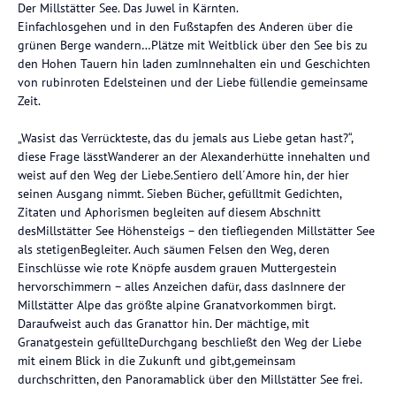
Der Millstätter See. Das Juwel in Kärnten.
Einfachlosgehen und in den Fußstapfen des Anderen über die
grünen Berge wandern…Plätze mit Weitblick über den See bis zu
den Hohen Tauern hin laden zumInnehalten ein und Geschichten
von rubinroten Edelsteinen und der Liebe füllendie gemeinsame
Zeit.
„Wasist das Verrückteste, das du jemals aus Liebe getan hast?“,
diese Frage lässtWanderer an der Alexanderhütte innehalten und
weist auf den Weg der Liebe.Sentiero dell´Amore hin, der hier
seinen Ausgang nimmt. Sieben Bücher, gefülltmit Gedichten,
Zitaten und Aphorismen begleiten auf diesem Abschnitt
desMillstätter See Höhensteigs – den tiefliegenden Millstätter See
als stetigenBegleiter. Auch säumen Felsen den Weg, deren
Einschlüsse wie rote Knöpfe ausdem grauen Muttergestein
hervorschimmern – alles Anzeichen dafür, dass dasInnere der
Millstätter Alpe das größte alpine Granatvorkommen birgt.
Daraufweist auch das Granattor hin. Der mächtige, mit
Granatgestein gefüllteDurchgang beschließt den Weg der Liebe
mit einem Blick in die Zukunft und gibt,gemeinsam
durchschritten, den Panoramablick über den Millstätter See frei.