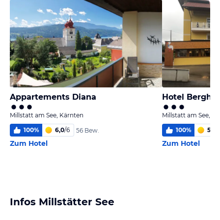
Appartements Diana
Hotel Berghof
Millstatt am See, Kärnten
Millstatt am See, K
100
%
6,0
/
6
100
%
5,5
/
56 Bew.
Zum Hotel
Zum Hotel
Infos Millstätter See