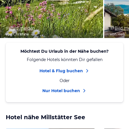
Bild melden
Bild m
von Christine
von Helli
Möchtest Du Urlaub in der Nähe buchen?
Folgende Hotels könnten Dir gefallen
Hotel & Flug buchen
Oder
Nur Hotel buchen
Hotel nähe Millstätter See