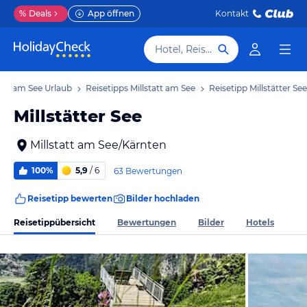
%
Deals
App öffnen
Kontakt
Hotel, Reiseziel
tatt am See Urlaub
Reisetipps Millstatt am See
Reisetipp Millstätter See
Millstätter See
Millstatt am See/Kärnten
100%
5,9
/ 6
63 Bewertungen
Reisetipp bewerten
Bilder hochladen
Reisetippübersicht
Bewertungen
Bilder
Hotels