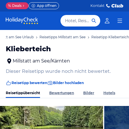
%
Deals
App öffnen
Kontakt
Hotel, Reiseziel
lstatt am See Urlaub
Reisetipps Millstatt am See
Reisetipp Klieberteich
Klieberteich
Millstatt am See/Kärnten
Dieser Reisetipp wurde noch nicht bewertet.
Reisetipp bewerten
Bilder hochladen
Reisetippübersicht
Bewertungen
Bilder
Hotels