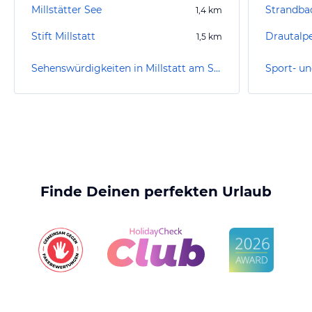
Millstätter See
Strandbad
1,4
km
Stift Millstatt
Drautalpe
1,5
km
Sehenswürdigkeiten in Millstatt am See
Finde Deinen perfekten Urlaub