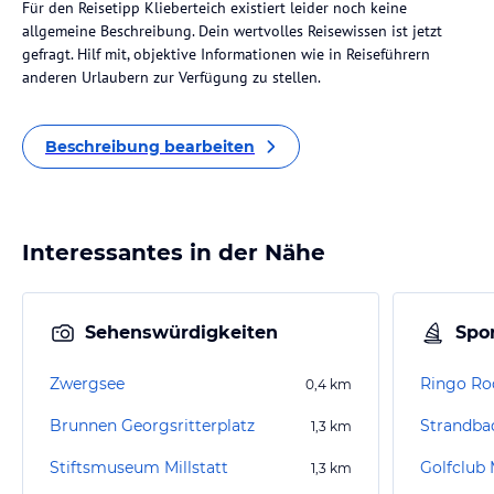
Für den Reisetipp Klieberteich existiert leider noch keine
allgemeine Beschreibung. Dein wertvolles Reisewissen ist jetzt
gefragt. Hilf mit, objektive Informationen wie in Reiseführern
anderen Urlaubern zur Verfügung zu stellen.
Beschreibung bearbeiten
Interessantes in der Nähe
Sehenswürdigkeiten
Spor
Zwergsee
Ringo Ro
0,4
km
Brunnen Georgsritterplatz
Strandbad
1,3
km
Stiftsmuseum Millstatt
Golfclub 
1,3
km