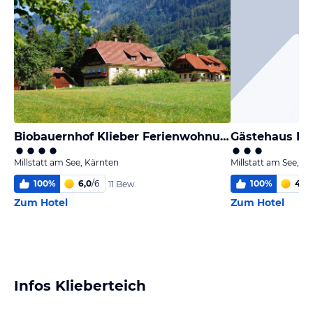
Biobauernhof Klieber Ferienwohnungen
Gästehaus Lib
Millstatt am See, Kärnten
Millstatt am See, K
100
%
6,0
/
6
100
%
4,1
/
11 Bew.
Zum Hotel
Zum Hotel
Infos Klieberteich