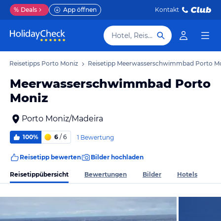
%
Deals
App öffnen
Kontakt
Hotel, Reiseziel
Reisetipps Porto Moniz
Reisetipp Meerwasserschwimmbad Porto M
Meerwasserschwimmbad Porto
Moniz
Porto Moniz/Madeira
100%
6
/ 6
1 Bewertung
Reisetipp bewerten
Bilder hochladen
Reisetippübersicht
Bewertungen
Bilder
Hotels