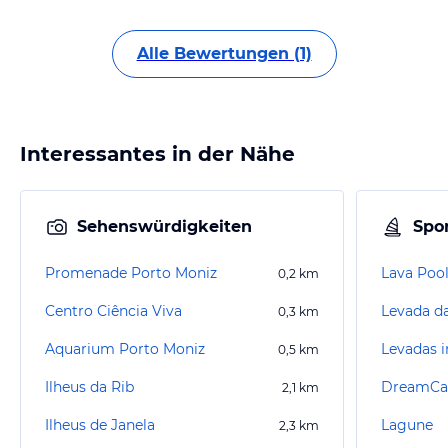
Alle Bewertungen (1)
Interessantes in der Nähe
Sehenswürdigkeiten
Spor
Promenade Porto Moniz
Lava Poo
0,2
km
Centro Ciência Viva
Levada da
0,3
km
Aquarium Porto Moniz
Levadas i
0,5
km
Ilheus da Rib
DreamCa
2,1
km
Ilheus de Janela
Lagune
2,3
km