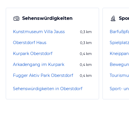
Sehenswürdigkeiten
Spor
Kunstmuseum Villa Jauss
Barfußpf
0,3
km
Oberstdorf Haus
Spielplat
0,3
km
Kurpark Oberstdorf
0,4
km
Arkadengang im Kurpark
0,4
km
Fugger Aktiv Park Oberstdorf
0,4
km
Sehenswürdigkeiten in Oberstdorf