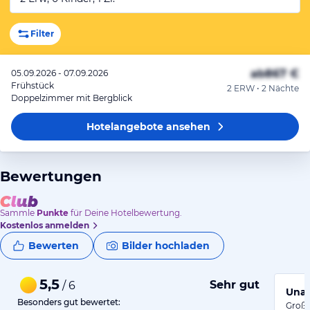
Filter
ab
867 €
05.09.2026 - 07.09.2026
Frühstück
2 ERW • 2 Nächte
Doppelzimmer mit Bergblick
Hotelangebote
ansehen
Bewertungen
Sammle
Punkte
für Deine Hotelbewertung.
Kostenlos anmelden
Bewerten
Bilder hochladen
5,5
Sehr gut
/ 6
Unau
Besonders gut bewertet:
Große