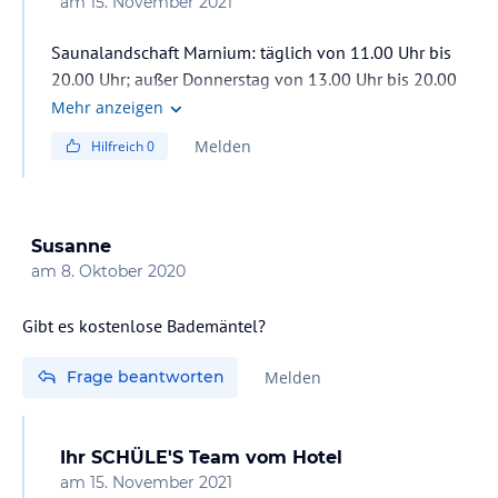
am
15. November 2021
Saunalandschaft Marnium: täglich von 11.00 Uhr bis
20.00 Uhr; außer Donnerstag von 13.00 Uhr bis 20.00
Uhr; samstags bis 23.00 Uhr
Mehr anzeigen
Ladies' Spa: täglich von 11.00 Uhr bis 20.00 Uhr;
Melden
Hilfreich
0
samstags bis 23.00 Uhr
Hallenbad: 06.30 Uhr bis 20.00 Uhr
Susanne
am
8. Oktober 2020
Gibt es kostenlose Bademäntel?
Frage beantworten
Melden
Ihr SCHÜLE'S Team
vom Hotel
am
15. November 2021