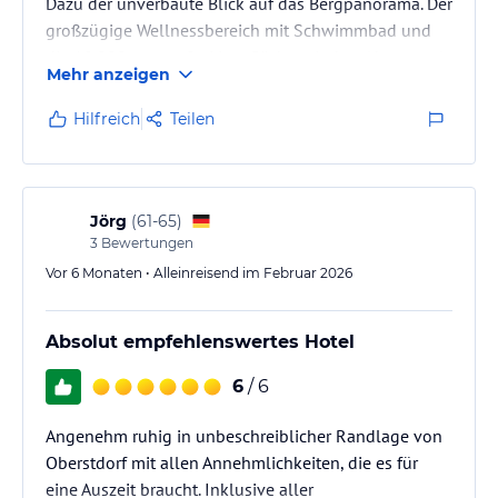
Dazu der unverbaute Blick auf das Bergpanorama. Der
großzügige Wellnessbereich mit Schwimmbad und
die 12.000 qm große Liegefläche mit dem Naturpool.
Mehr anzeigen
Rundherum ein sehr schöner Urlaub.
Hilfreich
Teilen
Jörg
(
61-65
)
3
Bewertungen
Vor 6 Monaten • Alleinreisend im Februar 2026
Absolut empfehlenswertes Hotel
6
/ 6
Angenehm ruhig in unbeschreiblicher Randlage von
Oberstdorf mit allen Annehmlichkeiten, die es für
eine Auszeit braucht. Inklusive aller