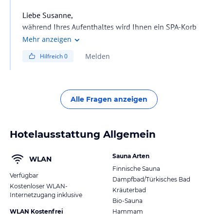
Liebe Susanne,
während Ihres Aufenthaltes wird Ihnen ein SPA-Korb
mit kuscheligem Bademantel, Saunatüchern und
Mehr anzeigen
bequemen Badeslipper zur Verfügung gestellt.
Melden
Hilfreich
0
Alle Fragen anzeigen
Hotelausstattung Allgemein
Sauna Arten
WLAN
Finnische Sauna
Verfügbar
Dampfbad/Türkisches Bad
Kostenloser WLAN-
Kräuterbad
Internetzugang inklusive
Bio-Sauna
WLAN Kostenfrei
Hammam