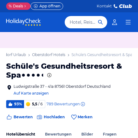
%
Deals
App öffnen
Kontakt
Hotel, Reiseziel
stdorf Urlaub
Oberstdorf Hotels
Schüle's Gesundheitsresort & Spa
Schüle's Gesundheitsresort &
Spa
Ludwigstraße 37 - 41a 87561 Oberstdorf Deutschland
Auf Karte anzeigen
789
Bewertungen
93%
5,5
/ 6
Bewerten
Hochladen
Merken
Hotelübersicht
Bewertungen
Bilder
Fragen