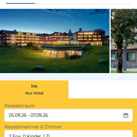
vom Hotelie
Nur Hotel
Reisezeitraum
05.09.26 - 07.09.26
Reiseteilnehmer & Zimmer
2 Erw, 0 Kinder, 1 Zi.