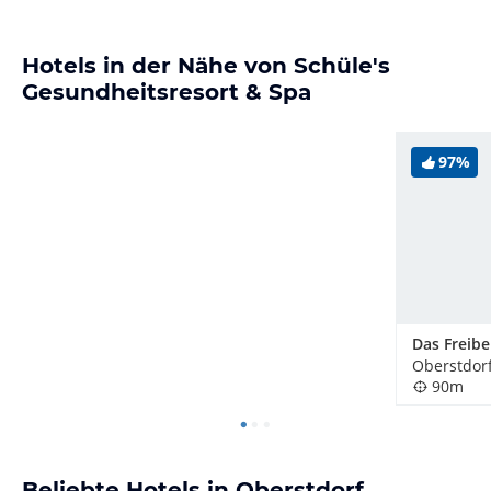
Hotels in der Nähe von Schüle's
Gesundheitsresort & Spa
97%
Oberstdor
90m
Beliebte Hotels in Oberstdorf