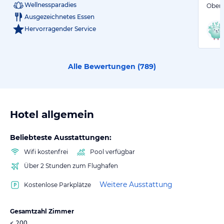
Wellnessparadies
Oberst
Ausgezeichnetes Essen
Hervorragender Service
Alle Bewertungen (
789
)
Hotel allgemein
Beliebteste Ausstattungen:
Wifi kostenfrei
Pool verfügbar
Über 2 Stunden zum Flughafen
Weitere Ausstattung
Kostenlose Parkplätze
Gesamtzahl Zimmer
< 200