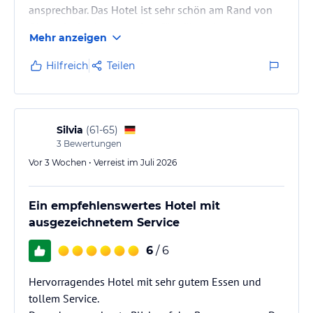
ansprechbar. Das Hotel ist sehr schön am Rand von
Oberstdorf gelegen und verfügt über einen
Mehr anzeigen
herrlichen Park.
Hilfreich
Teilen
Silvia
(
61-65
)
3
Bewertungen
Vor 3 Wochen • Verreist im Juli 2026
Ein empfehlenswertes Hotel mit
ausgezeichnetem Service
6
/ 6
Hervorragendes Hotel mit sehr gutem Essen und
tollem Service.