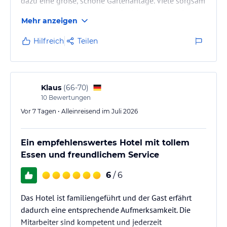
dazu eine große, schöne Gartenanlage. Viele sorgsam
durchdachte Details überall. Perfekter Service! Die
Mehr anzeigen
offene Freundlichkeit des Personals lässt auf ein
gutes Betriebsklima schließen. Das Preis-Leistungs-
Hilfreich
Teilen
Verhältnis ist unschlagbar!
Klaus
(
66-70
)
10
Bewertungen
Vor 7 Tagen • Alleinreisend im Juli 2026
Ein empfehlenswertes Hotel mit tollem
Essen und freundlichem Service
6
/ 6
Das Hotel ist familiengeführt und der Gast erfährt
dadurch eine entsprechende Aufmerksamkeit. Die
Mitarbeiter sind kompetent und jederzeit