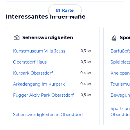
Karte
Interessantes in der Nähe
Sehenswürdigkeiten
Spor
Kunstmuseum Villa Jauss
0,3
km
Barfußpf
Oberstdorf Haus
0,3
km
Spielplat
Kurpark Oberstdorf
0,4
km
Arkadengang im Kurpark
0,4
km
Fugger Aktiv Park Oberstdorf
0,5
km
Sport- un
Sehenswürdigkeiten in Oberstdorf
Oberstdo