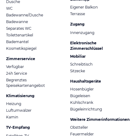
Dusche
Eigener Balkon
WC
Terrasse
Badewanne/Dusche
Badewanne
Zugang
Separates WC
Innenzugang
Toilettenartikel
Bademantel
Elektronische
Kosmetikspiegel
Zimmerschlüssel
Mobiliar
Zimmerservice
Schreibtisch
Verfügbar
Sitzecke
24h Service
Begrenztes
Haushaltsgeräte
Speisekartenangebot
Hosenbügler
Klimatisierung
Bügeleisen
Kühlschrank
Heizung
Bügeleinrichtung
Luftumwälzer
Kamin
Weitere Zimmerinformationen
TV-Empfang
Obstteller
Feuermelder
Satelliten-TV