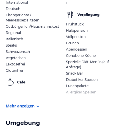
International
1
Deutsch
Verpflegung
Fischgerichte /
Meeresspezialitäten
Frühstück
Gutbürgerlich/Hausmannskost
Halbpension
Regional
Vollpension
Italienisch
Brunch
Steaks
Abendessen
Schweizerisch
Gehobene Küche
Vegetarisch
Spezielle Diät-Menüs (auf
Laktosefrei
Anfrage)
Glutenfrei
Snack Bar
Diabetiker Speisen
Cafe
Lunchpakete
Allergiker Speisen
Mehr anzeigen
Umgebung