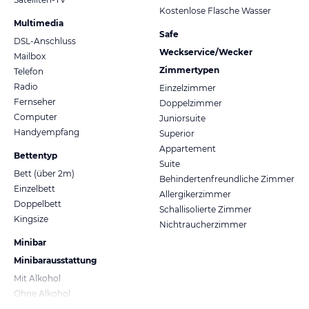
Kostenlose Flasche Wasser
Multimedia
Safe
DSL-Anschluss
Weckservice/Wecker
Mailbox
Zimmertypen
Telefon
Radio
Einzelzimmer
Fernseher
Doppelzimmer
Computer
Juniorsuite
Handyempfang
Superior
Appartement
Bettentyp
Suite
Bett (über 2m)
Behindertenfreundliche Zimmer
Einzelbett
Allergikerzimmer
Doppelbett
Schallisolierte Zimmer
Kingsize
Nichtraucherzimmer
Minibar
Minibarausstattung
Mit Alkohol
Ohne Alkohol