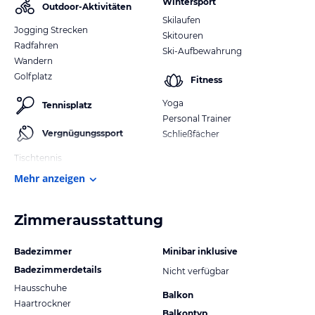
Wintersport
Outdoor-Aktivitäten
Skilaufen
Jogging Strecken
Skitouren
Radfahren
Ski-Aufbewahrung
Wandern
Golfplatz
Fitness
Yoga
Tennisplatz
Personal Trainer
Vergnügungssport
Schließfächer
Tischtennis
Mehr anzeigen
Zimmerausstattung
Badezimmer
Minibar inklusive
Badezimmerdetails
Nicht verfügbar
Hausschuhe
Balkon
Haartrockner
Balkontyp