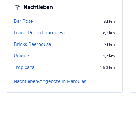
Nachtleben
Bar Rose
3,1
km
Living Room Lounge Bar
6,7
km
Bricks Beerhouse
7,1
km
Unique
7,2
km
Tropicana
26,0
km
Nachtleben-Angebote in Maroulas