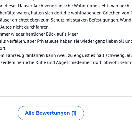
ung dieser Häuser. Auch venezianische Wohntürme sieht man noch.
enüberfälle waren, hatten sich dort die wohlhabenden Griechen vo
user errichtet eben zum Schutz mit starken Befestigungen. Wund
Autos nicht durchfahren.
mmer wieder herrlicher Blick auf`s Meer.
ils verfallen, aber Privatleute haben sie wieder ganz liebevoll u
rt.
m Fahrzeug ranfahren kann (weil zu eng), ist es halt schwierig, al
usserdem herrliche Ruhe und Abgeschiedenheit dort, obwohl sehr
Alle Bewertungen (1)