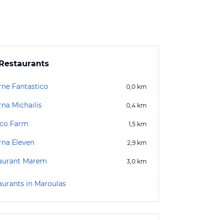
Restaurants
rne Fantastico
0,0
km
rna Michailis
0,4
km
co Farm
1,5
km
rna Eleven
2,9
km
aurant Marem
3,0
km
aurants in Maroulas