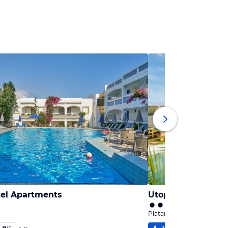
tel Apartments
Utopia Luxury Sui
Platanes, Kreta