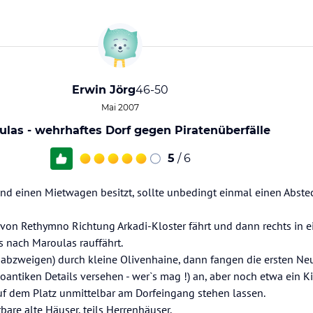
Erwin Jörg
46-50
Mai 2007
ulas - wehrhaftes Dorf gegen Piratenüberfälle
5
/ 6
d einen Mietwagen besitzt, sollte unbedingt einmal einen Abste
n Rethymno Richtung Arkadi-Kloster fährt und dann rechts in ei
 nach Maroulas rauffährt.
t abzweigen) durch kleine Olivenhaine, dann fangen die ersten Ne
eoantiken Details versehen - wer`s mag !) an, aber noch etwa ein K
 auf dem Platz unmittelbar am Dorfeingang stehen lassen.
bare alte Häuser, teils Herrenhäuser.