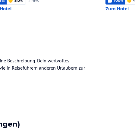
8
%
5,0
/
6
100
%
4
12 Bew.
Hotel
Zum Hotel
eine Beschreibung. Dein wertvolles
n wie in Reiseführern anderen Urlaubern zur
ngen)