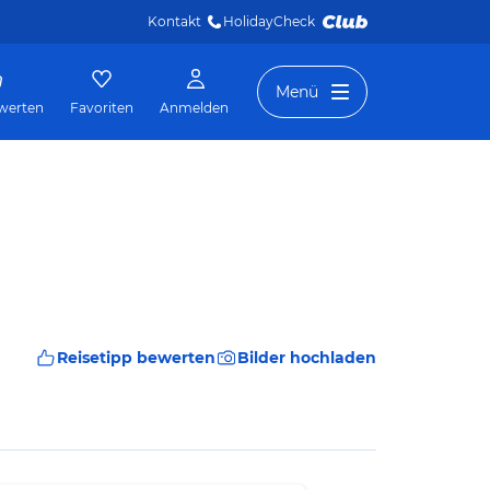
Kontakt
HolidayCheck 
Menü
werten
Favoriten
Anmelden
Reisetipp bewerten
Bilder hochladen