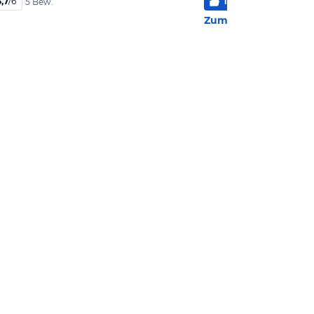
,7
/
6
100
%
5
/
6
5 Bew.
2 Bew
Zum Hotel