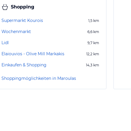
Shopping
Supermarkt Kourois
1,5
km
Wochenmarkt
6,6
km
Lidl
9,7
km
Elaiouvios - Olive Mill Markakis
12,2
km
Einkaufen & Shopping
14,3
km
Shoppingmöglichkeiten in Maroulas