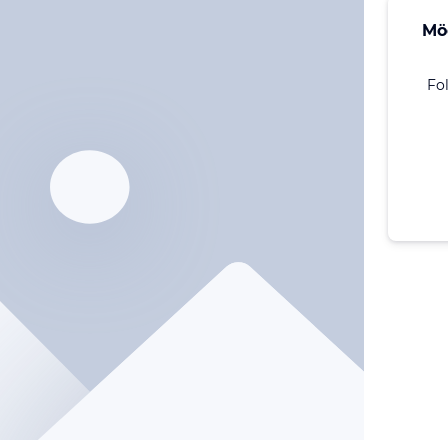
Mö
Fo