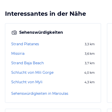
Interessantes in der Nähe
Sehenswürdigkeiten
Strand Platanes
3,3
km
Missiria
3,6
km
Strand Baja Beach
3,7
km
Schlucht von Mili Gorge
4,0
km
Schlucht von Myli
4,3
km
Sehenswürdigkeiten in Maroulas