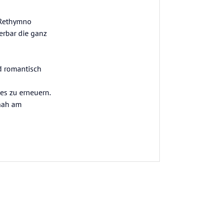
n Rethymno
erbar die ganz
nd romantisch
les zu erneuern.
 nah am