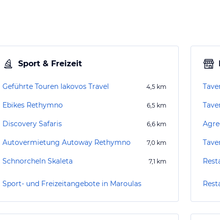
Sport & Freizeit
Geführte Touren Iakovos Travel
Tave
4,5
km
Ebikes Rethymno
Tave
6,5
km
Discovery Safaris
Agre
6,6
km
Autovermietung Autoway Rethymno
Tave
7,0
km
Schnorcheln Skaleta
Rest
7,1
km
Sport- und Freizeitangebote in Maroulas
Rest