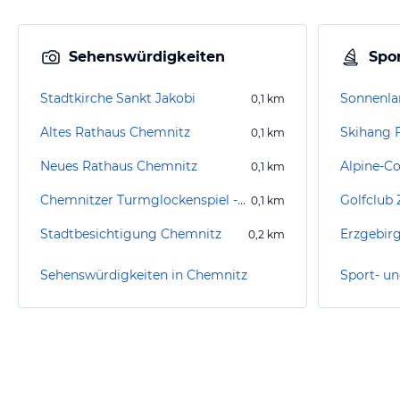
Sehenswürdigkeiten
Spor
Stadtkirche Sankt Jakobi
Sonnenla
0,1
km
Altes Rathaus Chemnitz
Skihang 
0,1
km
Neues Rathaus Chemnitz
0,1
km
Chemnitzer Turmglockenspiel - Das Carillon
Golfclub 
0,1
km
Stadtbesichtigung Chemnitz
Erzgebir
0,2
km
Sehenswürdigkeiten in Chemnitz