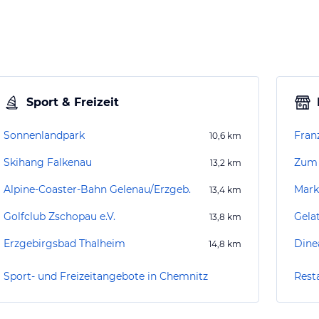
Sport & Freizeit
Sonnenlandpark
Franz
10,6
km
Skihang Falkenau
Zum
13,2
km
Alpine-Coaster-Bahn Gelenau/Erzgeb.
Mark
13,4
km
Golfclub Zschopau e.V.
Gela
13,8
km
Erzgebirgsbad Thalheim
Dine
14,8
km
Sport- und Freizeitangebote in Chemnitz
Rest