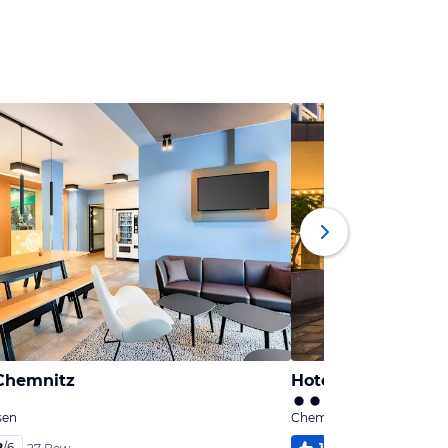
Chemnitz
Hotel an der Oper
sen
Chemnitz, Sachsen
2
/
6
100
%
5,5
/
6