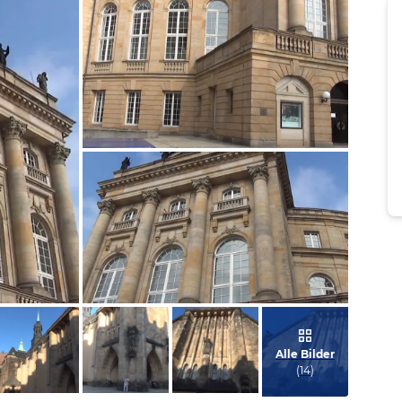
Bild melden
von Klaus
Bild melden
von Klaus
Alle Bilder
(
14
)