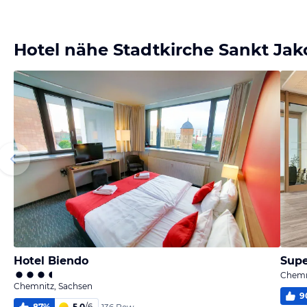
Bild
Bild
Bild
Bild
melden
melden
melden
melden
von Klaus
von Klaus
von Klaus
von Klaus
Hotel nähe Stadtkirche Sankt Jak
Hotel Biendo
Sup
Chemn
Chemnitz, Sachsen
9
87
%
5,0
/
6