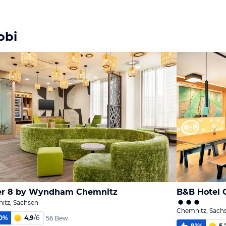
Bild
Bild
Bild
melden
melden
melden
von Klaus
von Klaus
von Klaus
obi
er 8 by Wyndham Chemnitz
B&B Hotel 
itz, Sachsen
Chemnitz, Sach
0
%
4,9
/
6
56 Bew.
91
%
5,