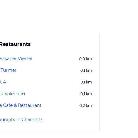
Restaurants
iskaner Viertel
0,0
km
 Türmer
0,1
km
t 4
0,1
km
to Valentino
0,1
km
a Cafe & Restaurant
0,2
km
aurants in Chemnitz