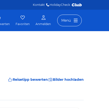
Kontakt
HolidayCheck 
Menü
werten
Favoriten
Anmelden
Reisetipp bewerten
Bilder hochladen