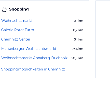
Shopping
Weihnachtsmarkt
0,1
km
Galerie Roter Turm
0,2
km
Chemnitz Center
5,1
km
Marienberger Weihnachtsmarkt
26,6
km
Weihnachtsmarkt Annaberg-Buchholz
28,7
km
Shoppingmöglichkeiten in Chemnitz