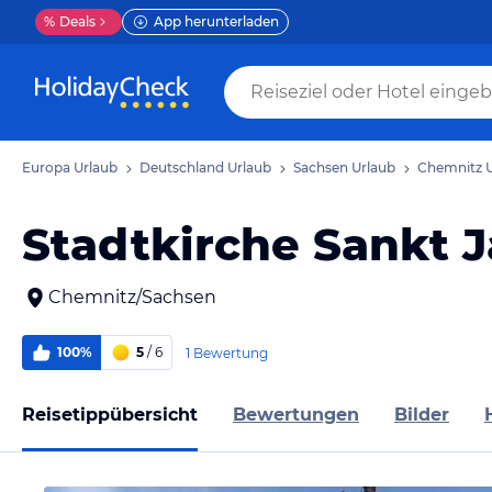
%
Deals
App herunterladen
Europa Urlaub
Deutschland Urlaub
Sachsen Urlaub
Chemnitz U
Stadtkirche Sankt 
Chemnitz/Sachsen
100%
5
/ 6
1 Bewertung
Reisetippübersicht
Bewertungen
Bilder