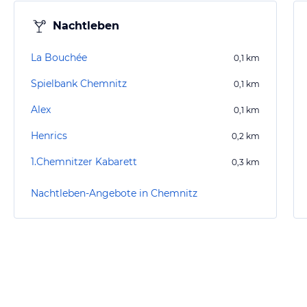
Nachtleben
La Bouchée
0,1
km
Spielbank Chemnitz
0,1
km
Alex
0,1
km
Henrics
0,2
km
1.Chemnitzer Kabarett
0,3
km
Nachtleben-Angebote in Chemnitz