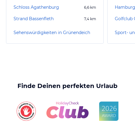
Schloss Agathenburg
Hamburg
6,6
km
Strand Bassenfleth
Golfclub 
7,4
km
Sehenswürdigkeiten in Grünendeich
Finde Deinen perfekten Urlaub