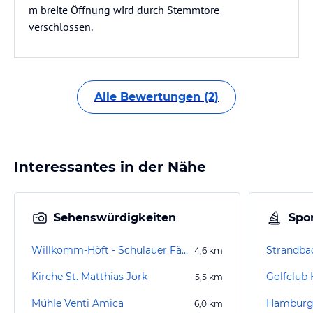
m breite Öffnung wird durch Stemmtore
verschlossen.
Alle Bewertungen (2)
Interessantes in der Nähe
Sehenswürdigkeiten
Spor
Willkomm-Höft - Schulauer Fährhaus
Strandba
4,6
km
Kirche St. Matthias Jork
Golfclub
5,5
km
Mühle Venti Amica
6,0
km