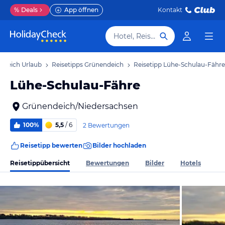
%
Deals
App öffnen
Kontakt
Hotel, Reiseziel
ndeich Urlaub
Reisetipps Grünendeich
Reisetipp Lühe-Schulau-Fähre
Lühe-Schulau-Fähre
Grünendeich/Niedersachsen
100%
5,5
/ 6
2 Bewertungen
Reisetipp bewerten
Bilder hochladen
Reisetippübersicht
Bewertungen
Bilder
Hotels