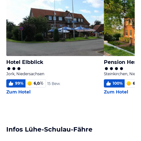
Hotel Elbblick
Pension Hess
Jork, Niedersachsen
Steinkirchen, Nied
99
%
6,0
/
6
100
%
6,0
/
15 Bew.
Zum Hotel
Zum Hotel
Infos Lühe-Schulau-Fähre