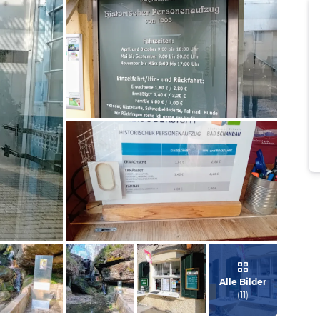
Bild melden
von Ralf
Bild melden
von Ralf
Alle Bilder
(
11
)