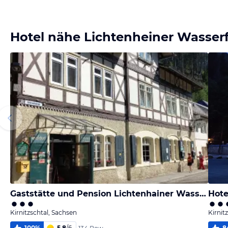
Bild
Bild
Bild
Bild
melden
melden
melden
melden
von Ralf
von Ralf
von Ralf
von Ralf
Hotel nähe Lichtenheiner Wasserf
Gaststätte und Pension Lichtenhainer Wasserfall
Hote
Kirnitzschtal, Sachsen
Kirnit
100
%
5,8
/
6
8