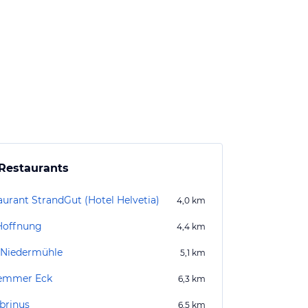
Restaurants
aurant StrandGut (Hotel Helvetia)
4,0
km
Hoffnung
4,4
km
 Niedermühle
5,1
km
emmer Eck
6,3
km
rinus
6,5
km