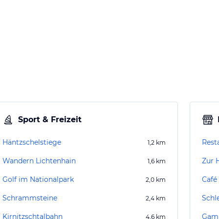
Sport & Freizeit
Häntzschelstiege
Rest
1,2
km
Wandern Lichtenhain
Zur 
1,6
km
Golf im Nationalpark
Café
2,0
km
Schrammsteine
Schl
2,4
km
Kirnitzschtalbahn
Gamb
4,6
km