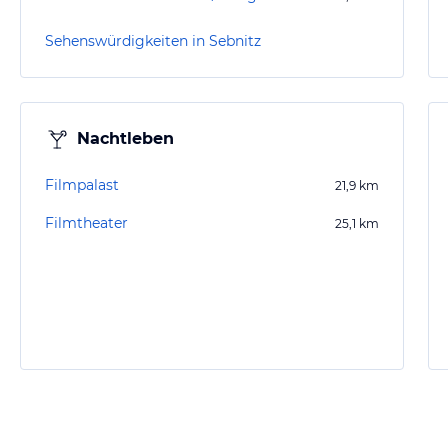
Sehenswürdigkeiten in Sebnitz
Nachtleben
Filmpalast
21,9
km
Filmtheater
25,1
km