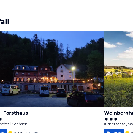
Bild
Bild
Bild
melden
melden
melden
von Ralf
von Ralf
von Ralf
all
l Forsthaus
Weinbergh
zschtal, Sachsen
Kirnitzschtal, S
4
%
5,2
/
6
100
%