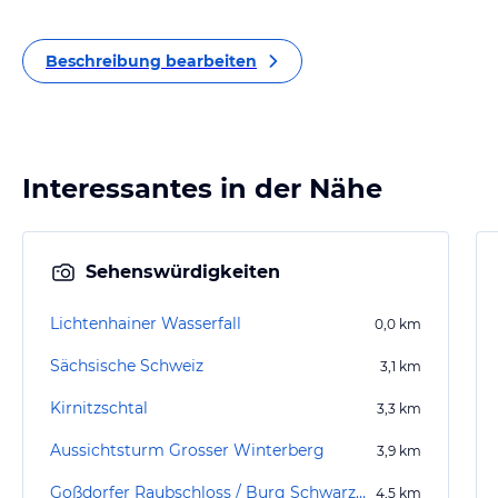
Beschreibung bearbeiten
Interessantes in der Nähe
Sehenswürdigkeiten
Lichtenhainer Wasserfall
0,0
km
Sächsische Schweiz
3,1
km
Kirnitzschtal
3,3
km
Aussichtsturm Grosser Winterberg
3,9
km
Goßdorfer Raubschloss / Burg Schwarzenbach
4,5
km