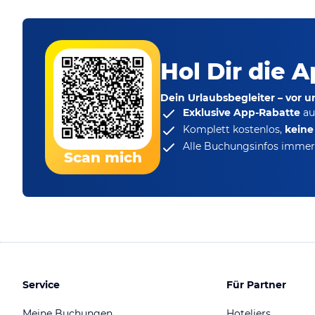
Hol Dir die A
Dein Urlaubsbegleiter – vor 
Exklusive App-Rabatte
au
Komplett kostenlos,
kein
Alle Buchungsinfos immer 
Scan mich
Service
Für Partner
Meine Buchungen
Hoteliers