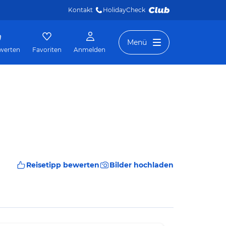
Kontakt
HolidayCheck 
Menü
werten
Favoriten
Anmelden
Reisetipp bewerten
Bilder hochladen