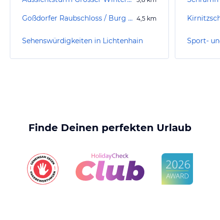
Goßdorfer Raubschloss / Burg Schwarzenbach
Kirnitzsc
4,5
km
Sehenswürdigkeiten in Lichtenhain
Finde Deinen perfekten Urlaub