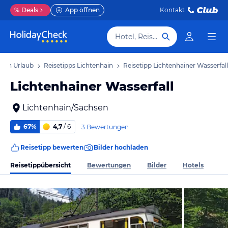
%
Deals
App öffnen
Kontakt
Hotel, Reiseziel
hain Urlaub
Reisetipps Lichtenhain
Reisetipp Lichtenhainer Wasserfall
Lichtenhainer Wasserfall
Lichtenhain/Sachsen
67%
4,7
/ 6
3 Bewertungen
Reisetipp bewerten
Bilder hochladen
Reisetippübersicht
Bewertungen
Bilder
Hotels