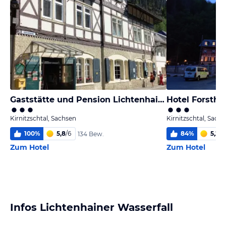
Gaststätte und Pension Lichtenhainer Wasserfall
Hotel Forstha
Kirnitzschtal, Sachsen
Kirnitzschtal, Sach
100
%
5,8
/
6
84
%
5,2
/
6
134 Bew.
Zum Hotel
Zum Hotel
Infos Lichtenhainer Wasserfall