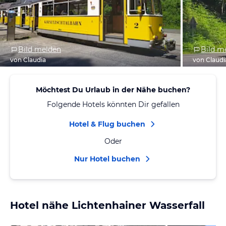
Bild melden
Bild m
von Claudia
von Claudi
Möchtest Du Urlaub in der Nähe buchen?
Folgende Hotels könnten Dir gefallen
Hotel & Flug buchen
Oder
Nur Hotel buchen
Hotel nähe Lichtenhainer Wasserfall