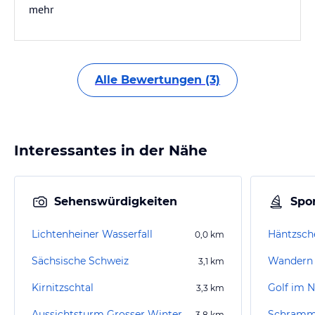
mehr
Alle Bewertungen (3)
Interessantes in der Nähe
Sehenswürdigkeiten
Spor
Lichtenheiner Wasserfall
Häntzsch
0,0
km
Sächsische Schweiz
Wandern 
3,1
km
Kirnitzschtal
Golf im N
3,3
km
Aussichtsturm Grosser Winterberg
Schramm
3,8
km