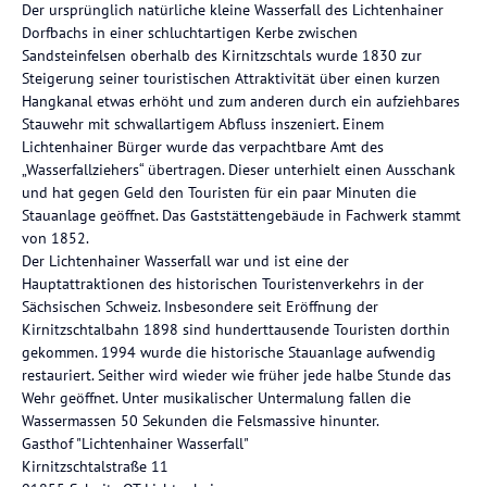
Der ursprünglich natürliche kleine Wasserfall des Lichtenhainer
Dorfbachs in einer schluchtartigen Kerbe zwischen
Sandsteinfelsen oberhalb des Kirnitzschtals wurde 1830 zur
Steigerung seiner touristischen Attraktivität über einen kurzen
Hangkanal etwas erhöht und zum anderen durch ein aufziehbares
Stauwehr mit schwallartigem Abfluss inszeniert. Einem
Lichtenhainer Bürger wurde das verpachtbare Amt des
„Wasserfallziehers“ übertragen. Dieser unterhielt einen Ausschank
und hat gegen Geld den Touristen für ein paar Minuten die
Stauanlage geöffnet. Das Gaststättengebäude in Fachwerk stammt
von 1852.
Der Lichtenhainer Wasserfall war und ist eine der
Hauptattraktionen des historischen Touristenverkehrs in der
Sächsischen Schweiz. Insbesondere seit Eröffnung der
Kirnitzschtalbahn 1898 sind hunderttausende Touristen dorthin
gekommen. 1994 wurde die historische Stauanlage aufwendig
restauriert. Seither wird wieder wie früher jede halbe Stunde das
Wehr geöffnet. Unter musikalischer Untermalung fallen die
Wassermassen 50 Sekunden die Felsmassive hinunter.
Gasthof "Lichtenhainer Wasserfall"
Kirnitzschtalstraße 11