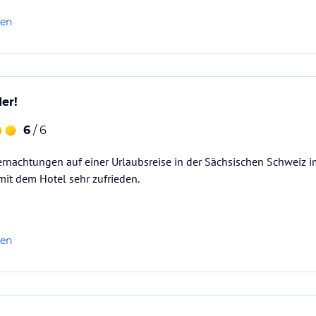
len
ataloginformationen. Alle Angaben ohne
uchung die verbindlichen
Angebotsdetails
des
er!
6
/ 6
rnachtungen auf einer Urlaubsreise in der Sächsischen Schweiz i
it dem Hotel sehr zufrieden.
len