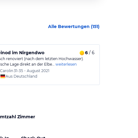
Alle Bewertungen (
151
)
einod im Nirgendwo
6
/ 6
Sehr gerne 
isch renoviert (nach dem letzten Hochwasser).
Wie waren für 
ische Lage direkt an der Elbe…
weiterlesen
der Sächsische
Carolin
31-35
•
August 2021
Manue
Aus Deutschland
Aus
mtzahl Zimmer