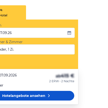
Hotel
m
07.09.26
mer & Zimmer
der, 1 Zi.
415 €
07.09.2026
ab
2 ERW • 2 Nächte
er
Hotelangebote
ansehen