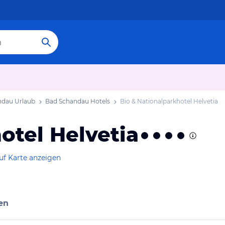
ndau Urlaub
Bad Schandau Hotels
Bio & Nationalparkhotel Helvetia
otel Helvetia
uf Karte anzeigen
en