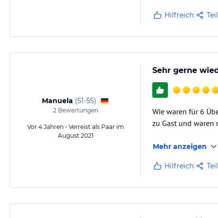
Hilfreich
Tei
Hinweis:
Allgemeine und unverbindliche Hoteliers-/Veranstalter-/K
Gewähr und ohne Prüfung durch HolidayCheck. Bitte lies vor der B
jeweiligen Veranstalters.
Sehr gerne wied
Manuela
(
51-55
)
2
Bewertungen
Wie waren für 6 Übe
zu Gast und waren m
Vor 4 Jahren • Verreist als Paar im
August 2021
Mehr anzeigen
Hilfreich
Tei