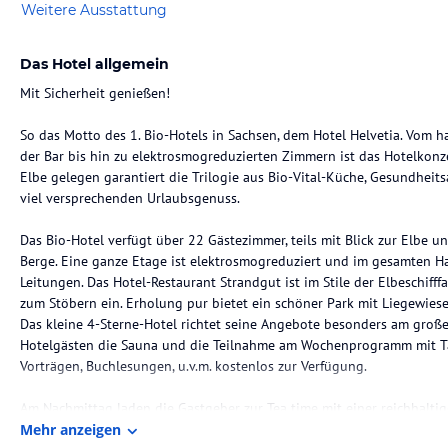
Weitere Ausstattung
Das Hotel allgemein
Mit Sicherheit genießen!
So das Motto des 1. Bio-Hotels in Sachsen, dem Hotel Helvetia. Vom h
der Bar bis hin zu elektrosmogreduzierten Zimmern ist das Hotelkonzep
Elbe gelegen garantiert die Trilogie aus Bio-Vital-Küche, Gesundhei
viel versprechenden Urlaubsgenuss.
Das Bio-Hotel verfügt über 22 Gästezimmer, teils mit Blick zur Elbe un
Berge. Eine ganze Etage ist elektrosmogreduziert und im gesamten Ha
Leitungen. Das Hotel-Restaurant Strandgut ist im Stile der Elbeschifffa
zum Stöbern ein. Erholung pur bietet ein schöner Park mit Liegewies
Das kleine 4-Sterne-Hotel richtet seine Angebote besonders am groß
Hotelgästen die Sauna und die Teilnahme am Wochenprogramm mit Ta
Vorträgen, Buchlesungen, u.v.m. kostenlos zur Verfügung.
Am Nachmittag laden die Gastgeber zur Tea time mit einer reichhalti
wird auf Wunsch „Kalter Hund wie bei Tante Hertha“ (Kekskuchen mit S
Mehr anzeigen