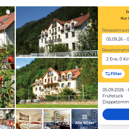
Nur 
Reisezeitrau
05.09.26 - 
Reiseteilneh
2 Erw, 0 Kin
vom Hotelier, September 2005
Filter
05.09.2026 - 
Frühstück
Doppelzimm
vom Hotelier, September 2017
Alle Bilder
(
72
)