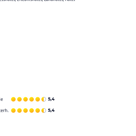
ie
5,4
terh.
5,4