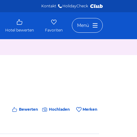
Kontakt
HolidayCheck 
Menü
Hotel bewerten
Favoriten
Bewerten
Hochladen
Merken