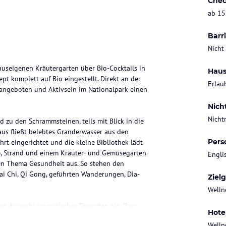
Chec
ab 15
Barri
Nicht
auseigenen Kräutergarten über Bio-Cocktails in
Haus
t komplett auf Bio eingestellt. Direkt an der
Erlau
tsangeboten und Aktivsein im Nationalpark einen
Nich
Nicht
d zu den Schrammsteinen, teils mit Blick in die
us fließt belebtes Granderwasser aus den
Pers
hrt eingerichtet und die kleine Bibliothek lädt
e, Strand und einem Kräuter- und Gemüsegarten.
Engli
en Thema Gesundheit aus. So stehen den
i Chi, Qi Gong, geführten Wanderungen, Dia-
Ziel
Welln
gen Auswahl aromatischer Teesorten ein. Dazu
Hote
chokolade) serviert.
Welln