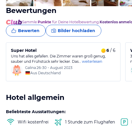
Bewertungen
Sammle
Punkte
für Deine Hotelbewertung.
Kostenlos anmel
Bewerten
Bilder hochladen
Super Hotel
6
/ 6
Uns hat alles gefallen. Die Zimmer waren groß genug,
sauber und Frühstück sehr lecker. Das…
weiterlesen
Galina
26-30
•
August 2023
Aus Deutschland
Hotel allgemein
Beliebteste Ausstattungen:
Wifi kostenfrei
1 Stunde zum Flughafen