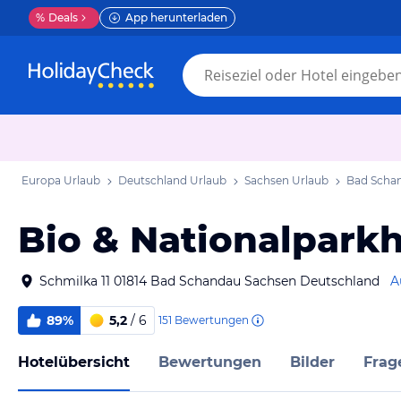
%
Deals
App herunterladen
Europa Urlaub
Deutschland Urlaub
Sachsen Urlaub
Bad Scha
Bio & Nationalparkh
Schmilka 11 01814 Bad Schandau Sachsen Deutschland
A
89%
5,2
/ 6
151
Bewertungen
Hotelübersicht
Bewertungen
Bilder
Frag