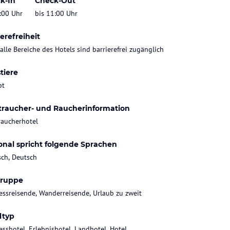
k-In
Check-Out
:00 Uhr
bis 11:00 Uhr
erefreiheit
 alle Bereiche des Hotels sind barrierefrei zugänglich
tiere
bt
traucher- und Raucherinformation
raucherhotel
onal spricht folgende Sprachen
sch, Deutsch
gruppe
essreisende, Wanderreisende, Urlaub zu zweit
ltyp
esshotel, Erlebnishotel, Landhotel, Hotel