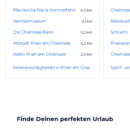
Pfarrkirche Mariä Himmelfahrt
Chiemsee 
0,0
km
Heimatmuseum
Nikolaus
0,1
km
Die Chiemsee-Bahn
Schraml
0,2
km
Altstadt Prien am Chiemsee
Prienaver
0,2
km
Hafen Prien am Chiemsee
Chiemsee 
2,0
km
Sehenswürdigkeiten in Prien am Chiemsee
Finde Deinen perfekten Urlaub