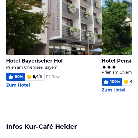
Hotel Bayerischer Hof
Hotel Pension
Prien am Chiemsee, Bayern
Prien am Chiemsee
90
%
5,4
/
6
112 Bew.
100
%
4,2
/
Zum Hotel
Zum Hotel
Infos Kur-Café Heider