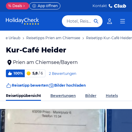
%
Deals
App öffnen
Kontakt
Hotel, Reiseziel
msee Urlaub
Reisetipps Prien am Chiemsee
Reisetipp Kur-Café Heider
Kur-Café Heider
Prien am Chiemsee/Bayern
100%
5,8
/ 6
2 Bewertungen
Reisetipp bewerten
Bilder hochladen
Reisetippübersicht
Bewertungen
Bilder
Hotels