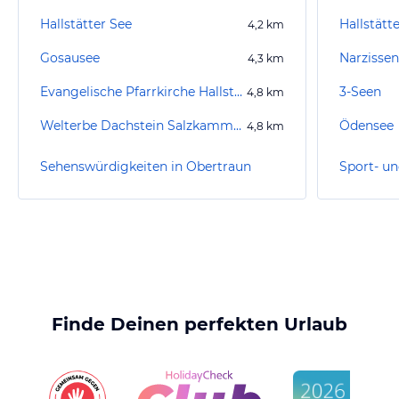
Hallstätter See
Hallstätt
4,2
km
Gosausee
Narzisse
4,3
km
Evangelische Pfarrkirche Hallstatt
3-Seen
4,8
km
Welterbe Dachstein Salzkammergut
Ödensee
4,8
km
Sehenswürdigkeiten in Obertraun
Finde Deinen perfekten Urlaub