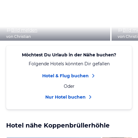
Bild melden
Bild m
von Christian
von Christ
Möchtest Du Urlaub in der Nähe buchen?
Folgende Hotels könnten Dir gefallen
Hotel & Flug buchen
Oder
Nur Hotel buchen
Hotel nähe Koppenbrüllerhöhle