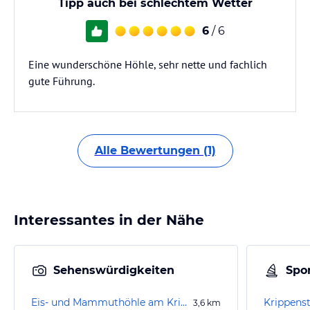
Tipp auch bei schlechtem Wetter
6
/ 6
Eine wunderschöne Höhle, sehr nette und fachlich
gute Führung.
Alle Bewertungen (1)
Interessantes in der Nähe
Sehenswürdigkeiten
Spor
Eis- und Mammuthöhle am Krippenstein
Krippenst
3,6
km