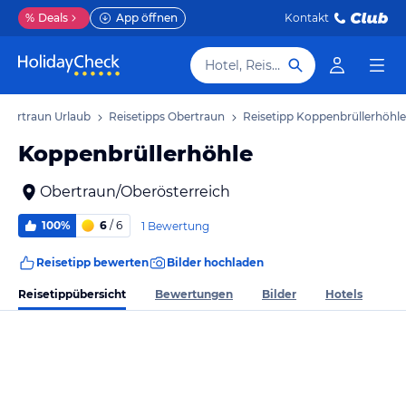
%
Deals
App öffnen
Kontakt
Hotel, Reiseziel
Obertraun Urlaub
Reisetipps Obertraun
Reisetipp Koppenbrüllerhöhle
Koppenbrüllerhöhle
Obertraun/Oberösterreich
100%
6
/ 6
1 Bewertung
Reisetipp bewerten
Bilder hochladen
Reisetippübersicht
Bewertungen
Bilder
Hotels