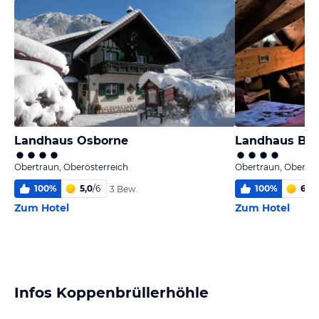
Landhaus Osborne
Landhaus Ber
Obertraun, Oberösterreich
Obertraun, Oberöst
100
%
5,0
/
6
100
%
6,0
/
3 Bew.
Zum Hotel
Zum Hotel
Infos Koppenbrüllerhöhle