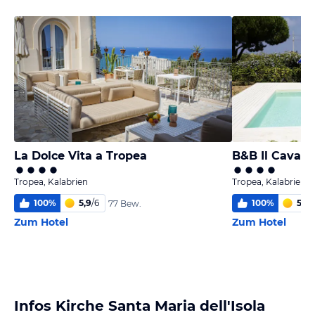
La Dolce Vita a Tropea
B&B Il Cavali
Tropea, Kalabrien
Tropea, Kalabrien
100
%
5,9
/
6
100
%
5,4
/
77 Bew.
Zum Hotel
Zum Hotel
Infos Kirche Santa Maria dell'Isola