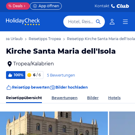
%
Deals
App öffnen
Kontakt
Hotel, Reiseziel
ropea Urlaub
Reisetipps Tropea
Reisetipp Kirche Santa Maria dell'Isola
Kirche Santa Maria dell'Isola
Tropea/Kalabrien
100%
6
/ 6
5 Bewertungen
Reisetipp bewerten
Bilder hochladen
Reisetippübersicht
Bewertungen
Bilder
Hotels