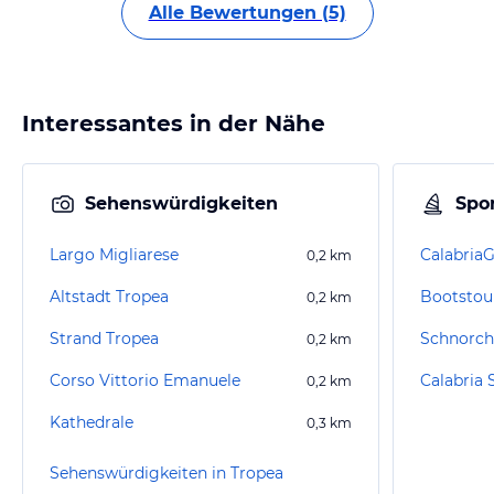
Alle Bewertungen (5)
Interessantes in der Nähe
Sehenswürdigkeiten
Spor
Largo Migliarese
Calabria
0,2
km
Altstadt Tropea
Bootstou
0,2
km
Strand Tropea
Schnorch
0,2
km
Corso Vittorio Emanuele
0,2
km
Kathedrale
0,3
km
Sehenswürdigkeiten in Tropea