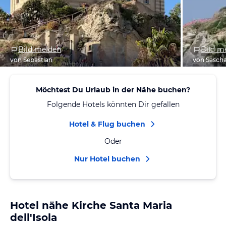
Bild melden
Bild m
von Sebastian
von Sasch
Möchtest Du Urlaub in der Nähe buchen?
Folgende Hotels könnten Dir gefallen
Hotel & Flug buchen
Oder
Nur Hotel buchen
Hotel nähe Kirche Santa Maria
dell'Isola