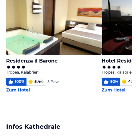
Residenza il Barone
Hotel Reside
Tropea, Kalabrien
Tropea, Kalabrien
100
%
5,4
/
6
92
%
4,9
/
6
5 Bew.
Zum Hotel
Zum Hotel
Infos Kathedrale