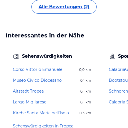
Alle Bewertungen (2)
Interessantes in der Nähe
Sehenswürdigkeiten
Spor
Corso Vittorio Emanuele
Calabria
0,0
km
Museo Civico Diocesano
Bootstou
0,1
km
Altstadt Tropea
Schnorch
0,1
km
Largo Migliarese
0,1
km
Kirche Santa Maria dell'Isola
0,3
km
Sehenswürdigkeiten in Tropea