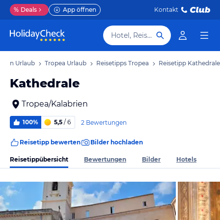
%
Deals
App öffnen
Kontakt
Hotel, Reiseziel
brien Urlaub
Tropea Urlaub
Reisetipps Tropea
Reisetipp Kathedrale
Kathedrale
Tropea/Kalabrien
100%
5,5
/ 6
2 Bewertungen
Reisetipp bewerten
Bilder hochladen
Reisetippübersicht
Bewertungen
Bilder
Hotels