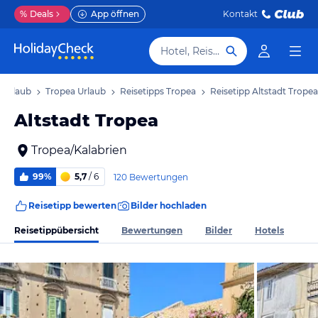
%
Deals
App öffnen
Kontakt
Hotel, Reiseziel
n Urlaub
Tropea Urlaub
Reisetipps Tropea
Reisetipp Altstadt Tropea
Altstadt Tropea
Tropea/Kalabrien
99%
5,7
/ 6
120 Bewertungen
Reisetipp bewerten
Bilder hochladen
Reisetippübersicht
Bewertungen
Bilder
Hotels