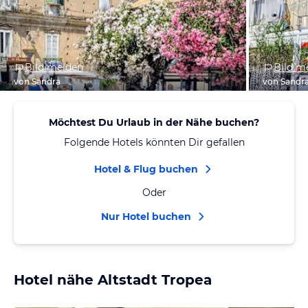
Bild melden
Bild m
von Sandra
von Sandr
Möchtest Du Urlaub in der Nähe buchen?
Folgende Hotels könnten Dir gefallen
Hotel & Flug buchen
Oder
Nur Hotel buchen
Hotel nähe Altstadt Tropea