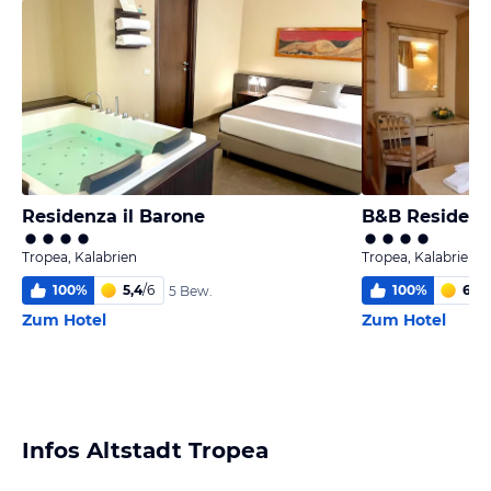
Residenza il Barone
B&B Residenz
Tropea, Kalabrien
Tropea, Kalabrien
100
%
5,4
/
6
100
%
6,0
/
5 Bew.
Zum Hotel
Zum Hotel
Infos Altstadt Tropea