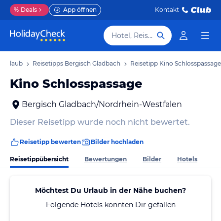
%
Deals
App öffnen
Kontakt
Hotel, Reiseziel
h Urlaub
Reisetipps Bergisch Gladbach
Reisetipp Kino Schlosspassage
Kino Schlosspassage
Bergisch Gladbach/Nordrhein-Westfalen
Dieser Reisetipp wurde noch nicht bewertet.
Reisetipp bewerten
Bilder hochladen
Reisetippübersicht
Bewertungen
Bilder
Hotels
Möchtest Du Urlaub in der Nähe buchen?
Folgende Hotels könnten Dir gefallen