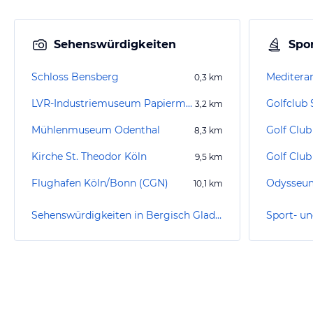
Sehenswürdigkeiten
Spor
Schloss Bensberg
Meditera
0,3
km
LVR-Industriemuseum Papiermühle Alte Dombach
3,2
km
Mühlenmuseum Odenthal
Golf Club
8,3
km
Kirche St. Theodor Köln
Golf Club
9,5
km
Flughafen Köln/Bonn (CGN)
Odysseu
10,1
km
Sehenswürdigkeiten in Bergisch Gladbach