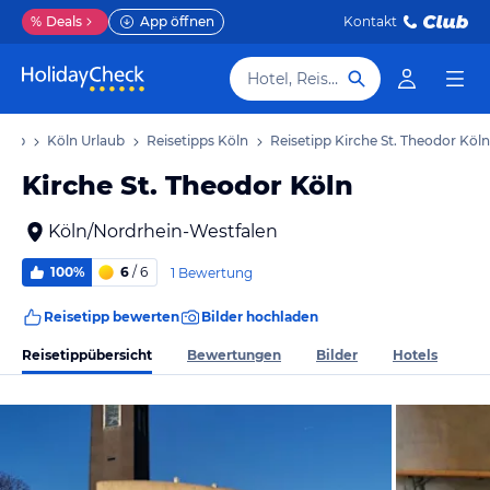
%
Deals
App öffnen
Kontakt
Hotel, Reiseziel
laub
Köln Urlaub
Reisetipps Köln
Reisetipp Kirche St. Theodor Köln
Kirche St. Theodor Köln
Köln/Nordrhein-Westfalen
100%
6
/ 6
1 Bewertung
Reisetipp bewerten
Bilder hochladen
Reisetippübersicht
Bewertungen
Bilder
Hotels