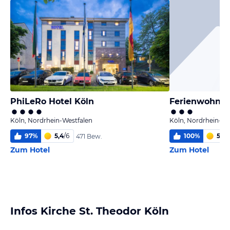
PhiLeRo Hotel Köln
Ferienwohnun
Köln, Nordrhein-Westfalen
Köln, Nordrhein-We
97
%
5,4
/
6
100
%
5,0
/
471 Bew.
Zum Hotel
Zum Hotel
Infos Kirche St. Theodor Köln