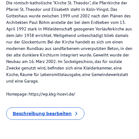
Die römisch-katholische "Kirche St. Theodor", die Pfarrkirche der
Pfarrei St. Theodor und Elisabeth steht in Köln-Vingst. Das
Gotteshaus wurde zwischen 1999 und 2002 nach den Plänen des
Architekten Paul Böhm anstelle der bei dem Erdbeben vom 13.
April 1992 stark in Mitleidenschaft gezogenen Vorläuferkirche aus
dem Jahr 1938 errichtet. Weitgehend unbeschädigt blieb damals
nur der Glockenturm. Bei der Kirche handelt es sich um einen
modernen Rundbau aus sandfarbenem unverputzten Beton, in den
der alte dunklere Kirchturm integriert wurde. Geweiht wurde der
Neubau am 16. März 2002. Im Sockelgeschoss, das für soziale
Zwecke genutzt wird, befinden sich eine Kleiderkammer, eine
Küche, Räume für Lebensmittelausgabe, eine Gemeindewerkstatt
und eine Garage.
Homepage: https://wp.kkg-hoevi.de/
Beschreibung bearbeiten