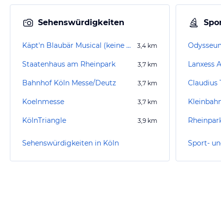
Sehenswürdigkeiten
Spor
Käpt'n Blaubär Musical (keine Aufführung mehr)
Odysseu
3,4
km
Staatenhaus am Rheinpark
Lanxess 
3,7
km
Bahnhof Köln Messe/Deutz
Claudius
3,7
km
Koelnmesse
Kleinbah
3,7
km
KölnTriangle
Rheinpar
3,9
km
Sehenswürdigkeiten in Köln
Sport- un