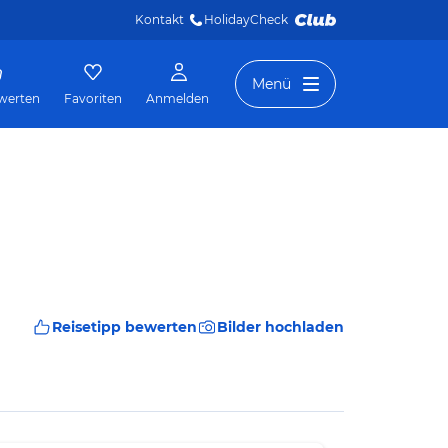
Kontakt
HolidayCheck 
Menü
werten
Favoriten
Anmelden
Reisetipp bewerten
Bilder hochladen