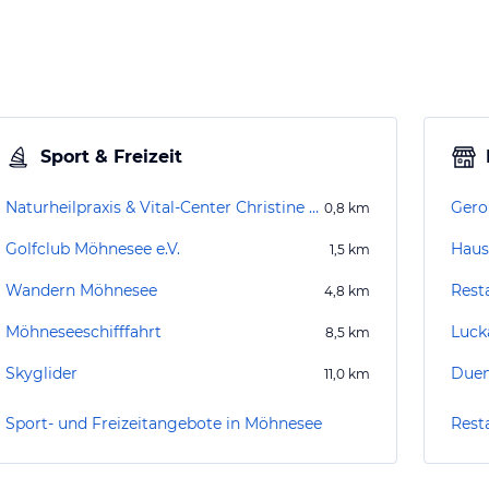
Sport & Freizeit
Naturheilpraxis & Vital-Center Christine Diecks
Ger
0,8
km
Golfclub Möhnesee e.V.
Haus
1,5
km
Wandern Möhnesee
Rest
4,8
km
Möhneseeschifffahrt
Luck
8,5
km
Skyglider
Due
11,0
km
Sport- und Freizeitangebote in Möhnesee
Rest