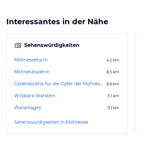
Interessantes in der Nähe
Sehenswürdigkeiten
Möhneseeturm
4,2
km
Möhnetalsperre
8,5
km
Gedenkstätte für die Opfer der Möhneseekatastrophe
8,6
km
Wildpark Warstein
11,1
km
Wallanlagen
11,1
km
Sehenswürdigkeiten in Möhnesee