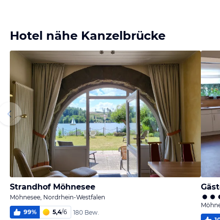
Bild
Bild
Bild
Bild
melden
melden
melden
melden
von Claudia
von Claudia
von Claudia
von Claudia
Hotel nähe Kanzelbrücke
Strandhof Möhnesee
Gäs
Möhnesee, Nordrhein-Westfalen
Möhne
99
%
5,4
/
6
180 Bew.
1