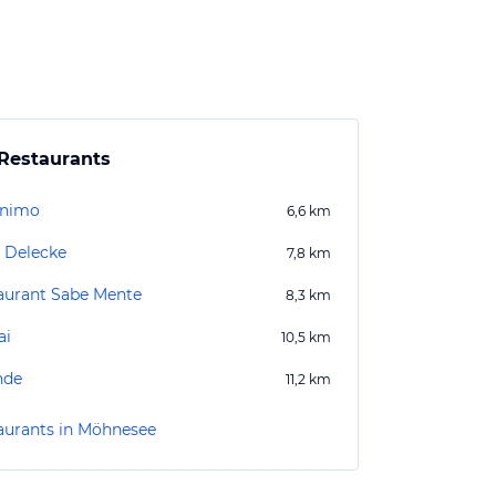
Restaurants
onimo
6,6
km
 Delecke
7,8
km
aurant Sabe Mente
8,3
km
ai
10,5
km
nde
11,2
km
aurants in Möhnesee