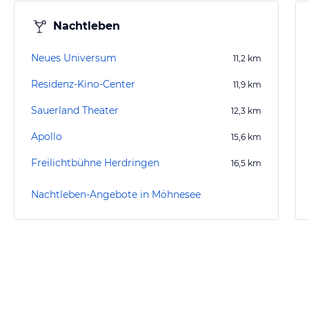
Nachtleben
Neues Universum
11,2
km
Residenz-Kino-Center
11,9
km
Sauerland Theater
12,3
km
Apollo
15,6
km
Freilichtbühne Herdringen
16,5
km
Nachtleben-Angebote in Möhnesee