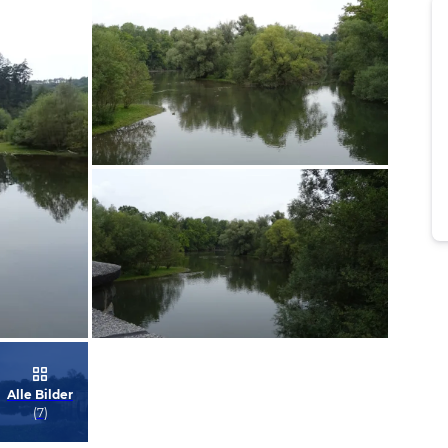
Bild melden
von Claudia
Bild melden
Alle Bilder
von Claudia
(
7
)