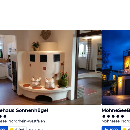
tehaus Sonnenhügel
MöhneSeeB
see, Nordrhein-Westfalen
Möhnesee, Nord
00
%
6,0
/
6
100
%