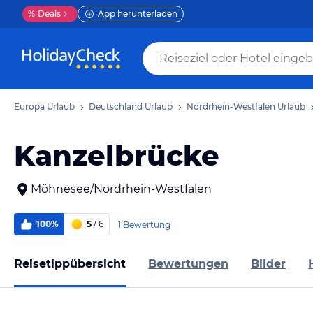
%
Deals
App herunterladen
Europa Urlaub
Deutschland Urlaub
Nordrhein-Westfalen Urlaub
Kanzelbrücke
Möhnesee/Nordrhein-Westfalen
100%
5
/ 6
1 Bewertung
Reisetippübersicht
Bewertungen
Bilder