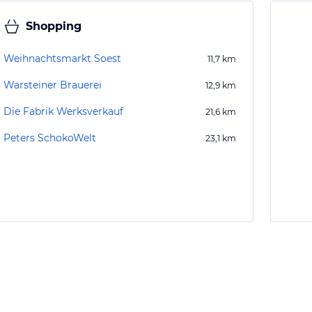
Shopping
Weihnachtsmarkt Soest
11,7
km
Warsteiner Brauerei
12,9
km
Die Fabrik Werksverkauf
21,6
km
Peters SchokoWelt
23,1
km