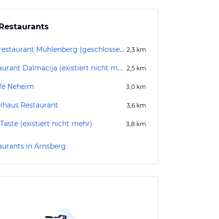
Restaurants
Parkrestaurant Mühlenberg (geschlossen)
2,3
km
Restaurant Dalmacija (existiert nicht mehr)
2,5
km
fé Neheim
3,0
km
lhaus Restaurant
3,6
km
aste (existiert nicht mehr)
3,8
km
aurants in Arnsberg