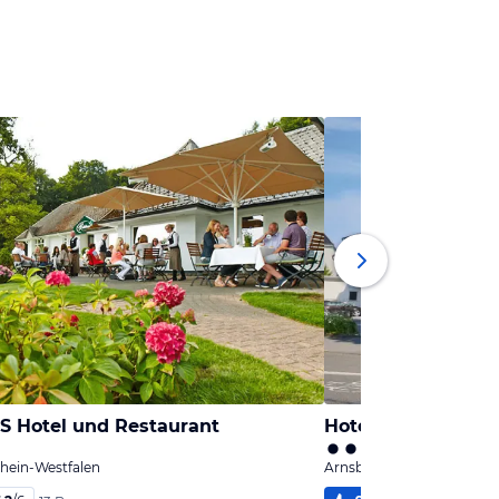
 Hotel und Restaurant
Hotel Restaurant 
hein-Westfalen
Arnsberg, Nordrhein-West