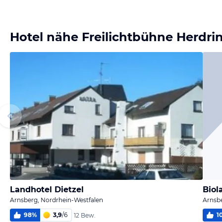
Hotel nähe Freilichtbühne Herdri
Landhotel Dietzel
Biol
Arnsberg, Nordrhein-Westfalen
Arnsbe
98
%
3,9
/
6
1
12 Bew.