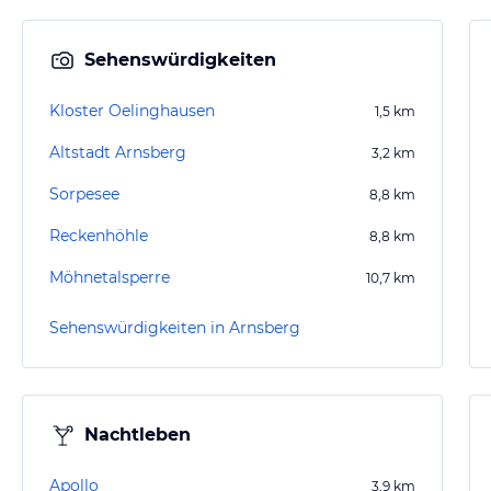
Sehenswürdigkeiten
Kloster Oelinghausen
1,5
km
Altstadt Arnsberg
3,2
km
Sorpesee
8,8
km
Reckenhöhle
8,8
km
Möhnetalsperre
10,7
km
Sehenswürdigkeiten in Arnsberg
Nachtleben
Apollo
3,9
km