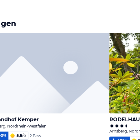
ngen
andhof Kemper
RODELHAUS
rg, Nordrhein-Westfalen
Arnsberg, Nordr
00
%
5,6
/
6
2 Bew.