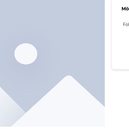
Mö
Fo