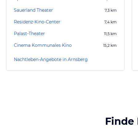
Sauerland Theater
7,3
km
Residenz-Kino-Center
7,4
km
Palast-Theater
11,5
km
Cinema Kommunales Kino
15,2
km
Nachtleben-Angebote in Arnsberg
Finde