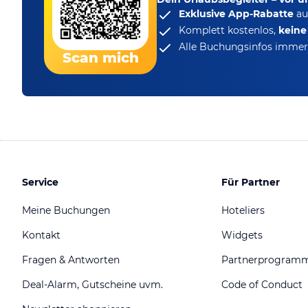
Exklusive App-Rabatte
au
Komplett kostenlos,
kein
Alle Buchungsinfos immer 
Scan mich
Service
Für Partner
Meine Buchungen
Hoteliers
Kontakt
Widgets
Fragen & Antworten
Partnerprogram
Deal-Alarm, Gutscheine uvm.
Code of Conduct