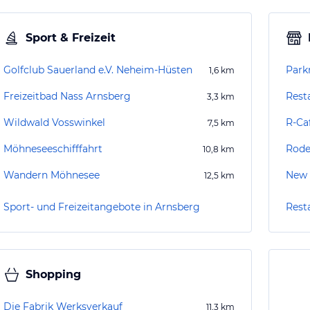
Sport & Freizeit
Golfclub Sauerland e.V. Neheim-Hüsten
1,6
km
Freizeitbad Nass Arnsberg
3,3
km
Wildwald Vosswinkel
R-Ca
7,5
km
Möhneseeschifffahrt
Rode
10,8
km
Wandern Möhnesee
New T
12,5
km
Sport- und Freizeitangebote in Arnsberg
Rest
Shopping
Die Fabrik Werksverkauf
11,3
km