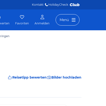
Kontakt
HolidayCheck 
Menü
werten
Favoriten
Anmelden
dringen
Reisetipp bewerten
Bilder hochladen