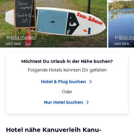
Bild melden
Bild m
von Iwo
von Iwo
Möchtest Du Urlaub in der Nähe buchen?
Folgende Hotels könnten Dir gefallen
Hotel & Flug buchen
Oder
Nur Hotel buchen
Hotel nähe Kanuverleih Kanu-