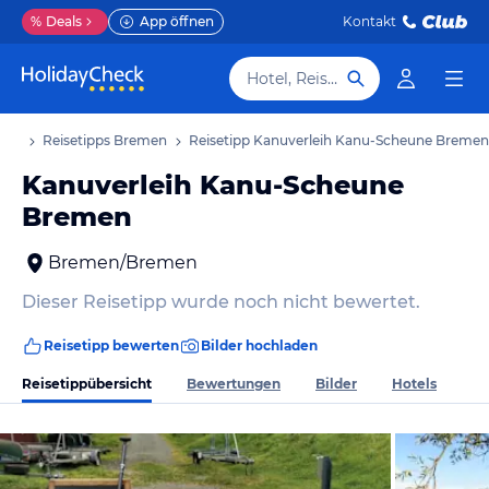
%
Deals
App öffnen
Kontakt
Hotel, Reiseziel
aub
Reisetipps Bremen
Reisetipp Kanuverleih Kanu-Scheune Bremen
Kanuverleih Kanu-Scheune
Bremen
Bremen/Bremen
Dieser Reisetipp wurde noch nicht bewertet.
Reisetipp bewerten
Bilder hochladen
Reisetippübersicht
Bewertungen
Bilder
Hotels