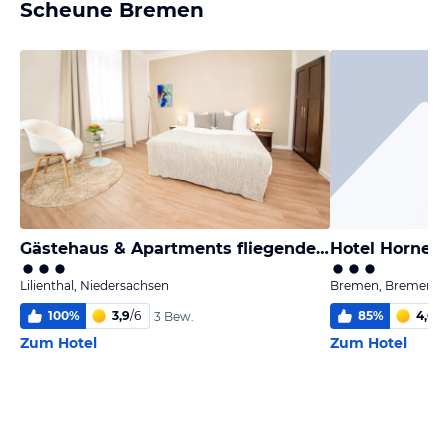
Scheune Bremen
Gästehaus & Apartments fliegendes Perlhuhn Borgfeld
Hotel Horner 
Lilienthal, Niedersachsen
Bremen, Bremen
100
%
3,9
/
6
85
%
4,6
/
6
3 Bew.
Zum Hotel
Zum Hotel