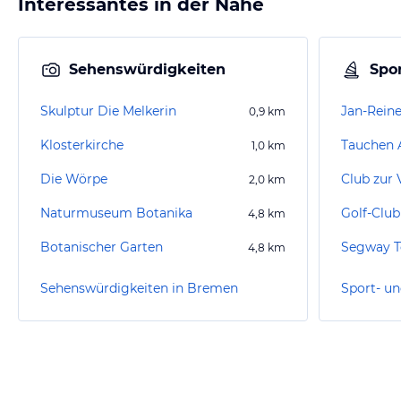
Interessantes in der Nähe
Sehenswürdigkeiten
Spor
Skulptur Die Melkerin
Jan-Rein
0,9
km
Klosterkirche
Tauchen 
1,0
km
Die Wörpe
2,0
km
Naturmuseum Botanika
Golf-Club
4,8
km
Botanischer Garten
Segway 
4,8
km
Sehenswürdigkeiten in Bremen