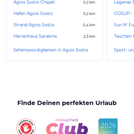
Agios Sostis Chapel
Laganas B
0,2
km
Hafen Agios Sostis
GOSUP - 
0,2
km
Strand Agios Sostis
Sun N' Fu
0,4
km
Herrenhaus Sarakina
Tauchen 
2,5
km
Sehenswürdigkeiten in Agios Sostis
Finde Deinen perfekten Urlaub