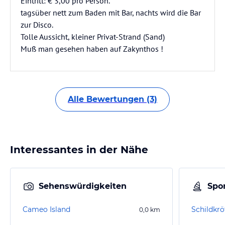
Eintritt: € 3,00 pro Person.
tagsüber nett zum Baden mit Bar, nachts wird die Bar
zur Disco.
Tolle Aussicht, kleiner Privat-Strand (Sand)
Muß man gesehen haben auf Zakynthos !
Alle Bewertungen (3)
Interessantes in der Nähe
Sehenswürdigkeiten
Spor
Cameo Island
Schildkrö
0,0
km