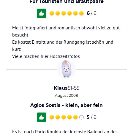
Für Touristen und Brautpaare
6
/ 6
Meist fotografiert und romantisch obwohl viel zu gut
besucht
Es kostet Eintritt und der Rundgang ist schön und
kurz
Viele machen hier Hochzeitsfotos
Klaus
51-55
August 2008
Agios Sostis - klein, aber fein
5
/ 6
Es ist nach Porto Koukla der kleinste Badeort an der