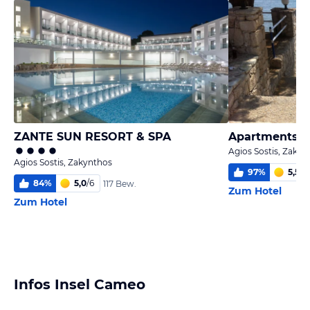
ZANTE SUN RESORT & SPA
Apartments K
Agios Sostis, Zakyn
Agios Sostis, Zakynthos
97
%
5,5
/
6
84
%
5,0
/
6
117 Bew.
Zum Hotel
Zum Hotel
Infos Insel Cameo