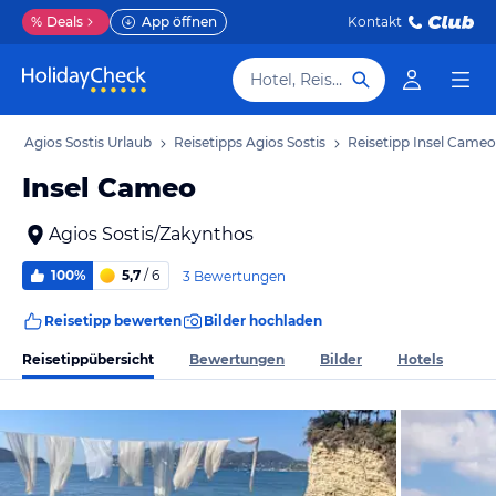
%
Deals
App öffnen
Kontakt
Hotel, Reiseziel
b
Agios Sostis Urlaub
Reisetipps Agios Sostis
Reisetipp Insel Cameo
Insel Cameo
Agios Sostis/Zakynthos
100%
5,7
/ 6
3 Bewertungen
Reisetipp bewerten
Bilder hochladen
Reisetippübersicht
Bewertungen
Bilder
Hotels