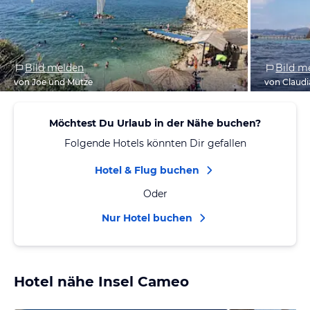
Bild melden
Bild m
von Joe und Mütze
von Claudi
Möchtest Du Urlaub in der Nähe buchen?
Folgende Hotels könnten Dir gefallen
Hotel & Flug buchen
Oder
Nur Hotel buchen
Hotel nähe Insel Cameo