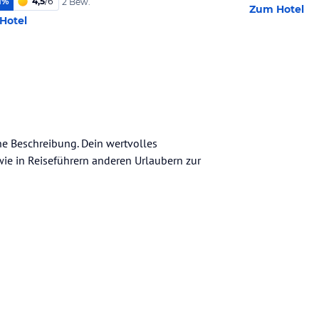
1
%
4,5
/
6
2 Bew.
Zum Hotel
Hotel
ine Beschreibung. Dein wertvolles
n wie in Reiseführern anderen Urlaubern zur