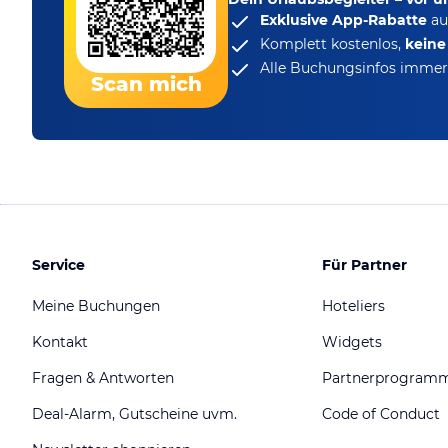
Exklusive App-Rabatte
au
Komplett kostenlos,
kein
Alle Buchungsinfos immer 
Scan mich
Service
Für Partner
Meine Buchungen
Hoteliers
Kontakt
Widgets
Fragen & Antworten
Partnerprogram
Deal-Alarm, Gutscheine uvm.
Code of Conduct