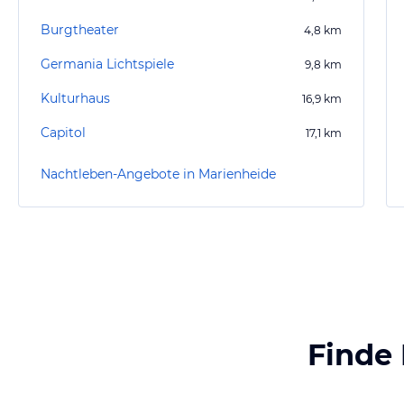
Burgtheater
4,8
km
Germania Lichtspiele
9,8
km
Kulturhaus
16,9
km
Capitol
17,1
km
Nachtleben-Angebote in Marienheide
Finde