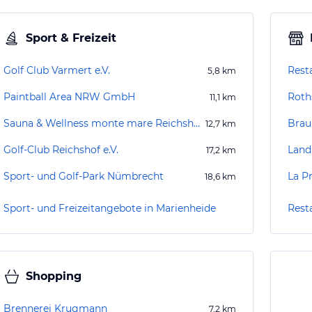
Sport & Freizeit
Golf Club Varmert e.V.
Rest
5,8
km
Paintball Area NRW GmbH
Roth
11,1
km
Sauna & Wellness monte mare Reichshof-Eckenhagen
Bra
12,7
km
Golf-Club Reichshof e.V.
Land
17,2
km
Sport- und Golf-Park Nümbrecht
La P
18,6
km
Sport- und Freizeitangebote in Marienheide
Rest
Shopping
Brennerei Krugmann
7,2
km