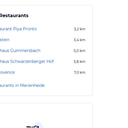
Restaurants
aurant Piya Pronto
3,2
km
stein
3,4
km
uhaus Gummersbach
5,0
km
haus Schwarzenberger Hof
5,8
km
rovence
7,0
km
aurants in Marienheide