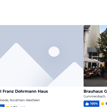
l Franz Dohrmann Haus
Brauhaus 
Gummersbach, N
heide, Nordrhein-Westfalen
100
%
5