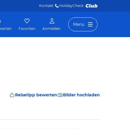
Kontakt
HolidayCheck 
Menü
werten
Favoriten
Anmelden
Reisetipp bewerten
Bilder hochladen