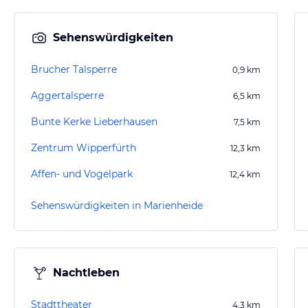
Sehenswürdigkeiten
Brucher Talsperre
0,9
km
Aggertalsperre
6,5
km
Bunte Kerke Lieberhausen
7,5
km
Zentrum Wipperfürth
12,3
km
Affen- und Vogelpark
12,4
km
Sehenswürdigkeiten in Marienheide
Nachtleben
Stadttheater
4,3
km