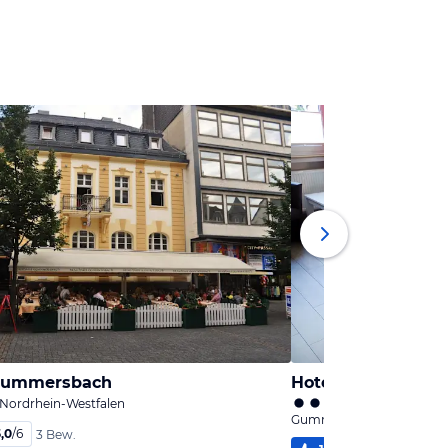
Gummersbach
Hotel Theile
ordrhein-Westfalen
Gummersbach, Nordrhein
,0
/
6
3 Bew.