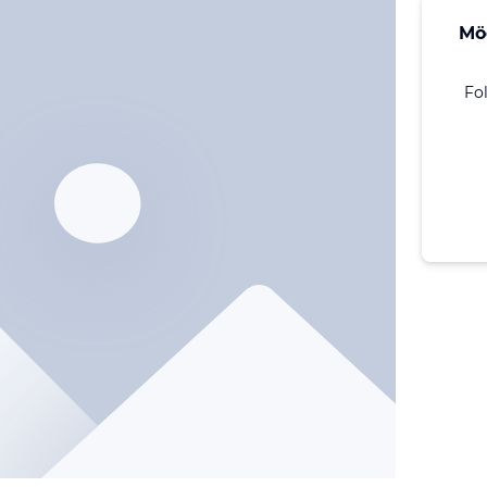
Mö
Fo