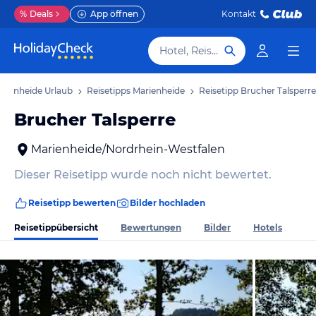
%
Deals
App öffnen
Kontakt
Hotel, Reiseziel
rienheide Urlaub
Reisetipps Marienheide
Reisetipp Brucher Talsperre
Brucher Talsperre
Marienheide/Nordrhein-Westfalen
Dieser Reisetipp wurde noch nicht bewertet.
Reisetipp bewerten
Bilder hochladen
Reisetippübersicht
Bewertungen
Bilder
Hotels