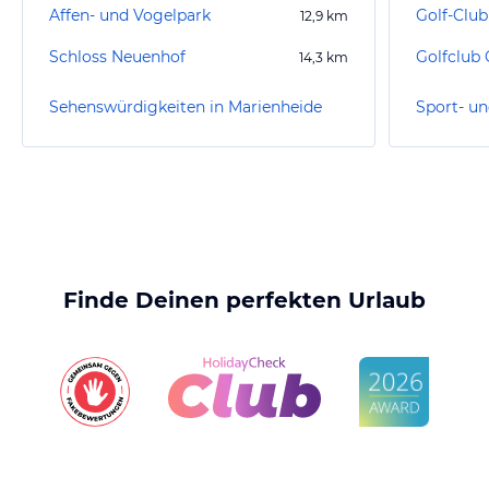
Affen- und Vogelpark
Golf-Club
12,9
km
Schloss Neuenhof
14,3
km
Sehenswürdigkeiten in Marienheide
Finde Deinen perfekten Urlaub