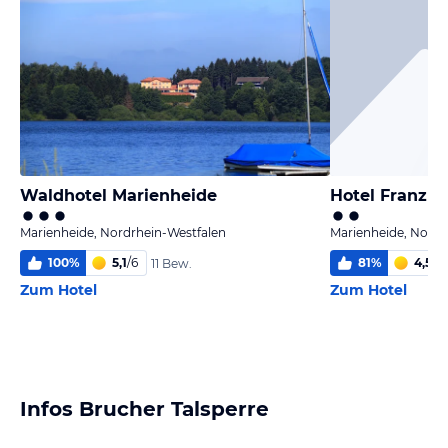
Waldhotel Marienheide
Hotel Franz 
Marienheide, Nordrhein-Westfalen
Marienheide, Nordr
100
%
5,1
/
6
81
%
4,5
/
6
11 Bew.
Zum Hotel
Zum Hotel
Infos Brucher Talsperre