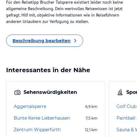
Für den Reisetipp Brucher Talsperre existiert leider noch keine
allgemeine Beschreibung. Dein wertvolles Reisewissen ist jetzt
gefragt. Hilf mit, objektive Informationen wie in Reiseführern
anderen Urlaubern zur Verfügung zu stellen.
Beschreibung bearbeiten
Interessantes in der Nähe
Sehenswürdigkeiten
Spor
Aggertalsperre
Golf Club
6,9
km
Bunte Kerke Lieberhausen
Paintbal
7,5
km
Zentrum Wipperfürth
12,1
km