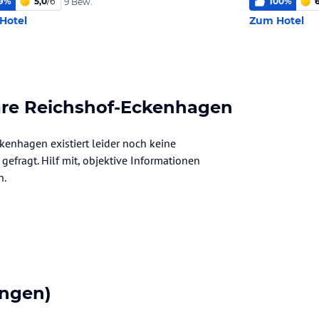
9
%
5,0
/
6
100
%
9 Bew.
Hotel
Zum Hotel
are Reichshof-Eckenhagen
enhagen existiert leider noch keine
gefragt. Hilf mit, objektive Informationen
n.
ngen)