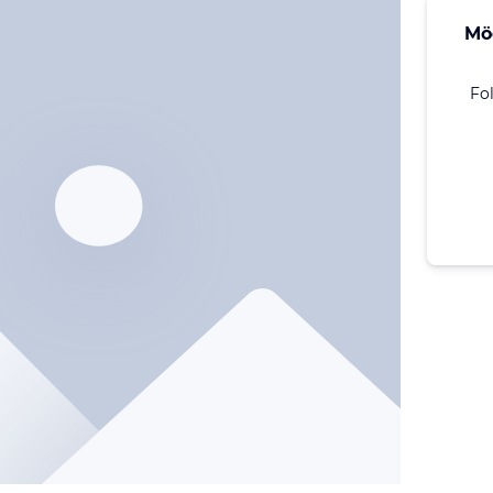
Mö
Fo