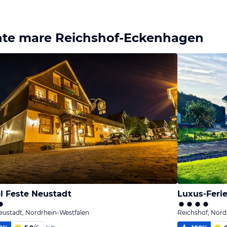
nte mare Reichshof-Eckenhagen
l Feste Neustadt
Luxus-Ferie
eustadt, Nordrhein-Westfalen
Reichshof, Nord