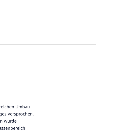
greichen Umbau
ges versprochen.
en wurde
ussenbereich