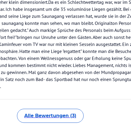
eher klein dimensioniert.Da es ein Schlechtwettertag war, war im
ar. Ich habe insgesamt um die 35 voluminöse Liegen gezählt. Bei
and seine Liege zum Saunagang verlassen hat, wurde sie in der 
saunagang konnte man sehen, wo man bleibt. Originalton Persona
ilen gedacht." Auch markige Sprüche des Personals beim Aufguss
fort frei!"bringen nur Unruhe unter den Gästen. Aber auch sonst he
aminfeuer vom TV war nur mit kleinen Sesseln ausgestattet. Ein
hmosphäre. Hatte man eine Liege "ergattert" konnte man die Besuch
bachten. Von einem Wellnessgenuss oder gar Erholung keine Spu
und kommen bestimmt nicht wieder. Liebes Management, nichts is
k zu gewinnen. Mal ganz davon abgesehen von der Mundpropaga
 Ein Satz noch zum Bad- das Sportbad hat nur noch einen Sprung
.
Alle Bewertungen (3)