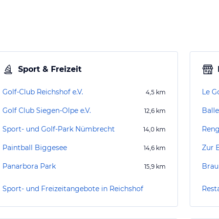
Sport & Freizeit
Golf-Club Reichshof e.V.
Le G
4,5
km
Golf Club Siegen-Olpe e.V.
Ball
12,6
km
Sport- und Golf-Park Nümbrecht
Reng
14,0
km
Paintball Biggesee
Zur 
14,6
km
Panarbora Park
Bra
15,9
km
Sport- und Freizeitangebote in Reichshof
Rest