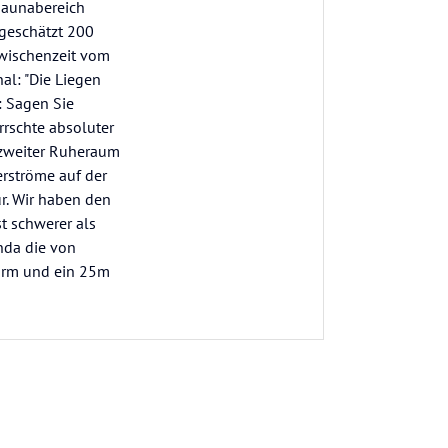
 Saunabereich
 geschätzt 200
Zwischenzeit vom
l: "Die Liegen
: Sagen Sie
rrschte absoluter
 zweiter Ruheraum
erströme auf der
r. Wir haben den
t schwerer als
nda die von
turm und ein 25m