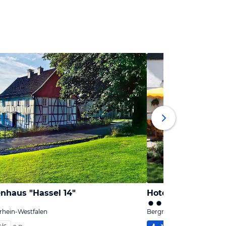
nhaus "Hassel 14"
Hotel Rengser Mü
rhein-Westfalen
Bergneustadt, Nordrhein-