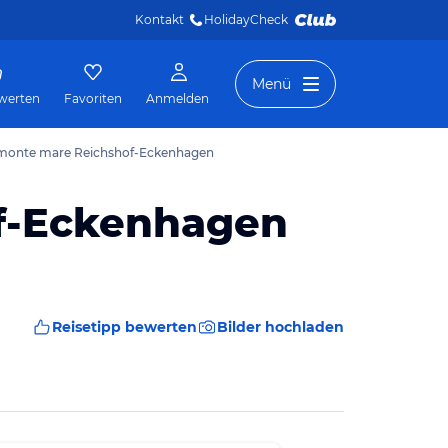
Kontakt
HolidayCheck 
Menü
werten
Favoriten
Anmelden
s monte mare Reichshof-Eckenhagen
f-Eckenhagen
Reisetipp bewerten
Bilder hochladen