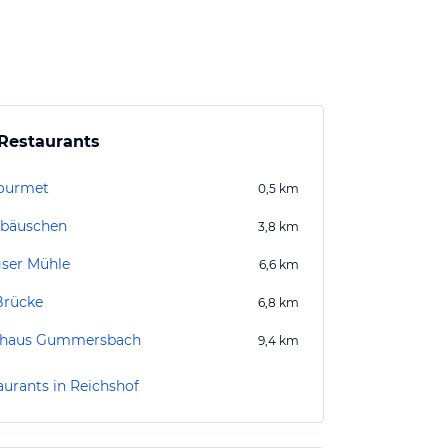
Restaurants
ourmet
0,5
km
ebäuschen
3,8
km
ser Mühle
6,6
km
Brücke
6,8
km
uhaus Gummersbach
9,4
km
aurants in Reichshof