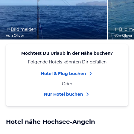
Bild melden
Bild m
von Oliver
von Oliver
Möchtest Du Urlaub in der Nähe buchen?
Folgende Hotels könnten Dir gefallen
Hotel & Flug buchen
Oder
Nur Hotel buchen
Hotel nähe Hochsee-Angeln