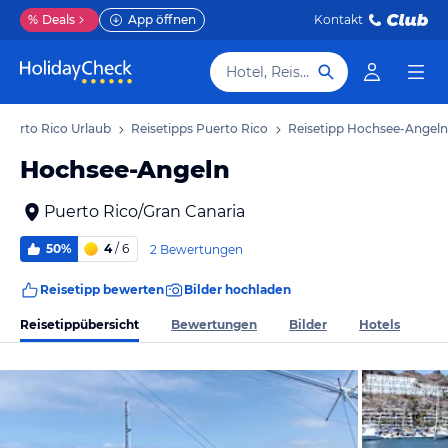
%
Deals
App öffnen
Kontakt
Hotel, Reiseziel
Puerto Rico Urlaub
Reisetipps Puerto Rico
Reisetipp Hochsee-Angeln
Hochsee-Angeln
Puerto Rico/Gran Canaria
50%
4
/ 6
2 Bewertungen
Reisetipp bewerten
Bilder hochladen
Reisetippübersicht
Bewertungen
Bilder
Hotels