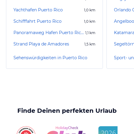
Yachthafen Puerto Rico
Orlando 
1,0
km
Schifffahrt Puerto Rico
Angelboo
1,0
km
Panoramaweg Hafen Puerto Rico - Strand Amadores
1,1
km
Strand Playa de Amadores
Segeltörn
1,5
km
Sehenswürdigkeiten in Puerto Rico
Finde Deinen perfekten Urlaub