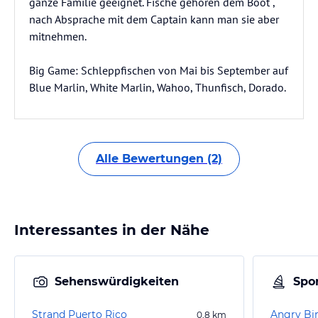
ganze Familie geeignet. Fische gehören dem Boot ,
nach Absprache mit dem Captain kann man sie aber
mitnehmen.
Big Game: Schleppfischen von Mai bis September auf
Blue Marlin, White Marlin, Wahoo, Thunfisch, Dorado.
Alle Bewertungen (2)
Interessantes in der Nähe
Sehenswürdigkeiten
Spor
Strand Puerto Rico
0,8
km