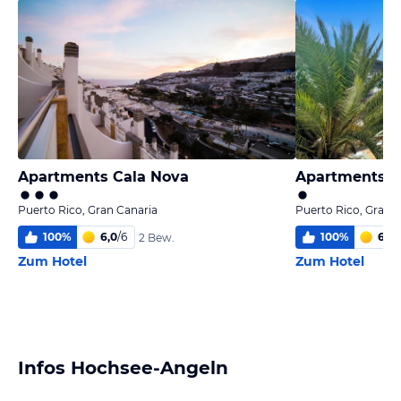
Apartments Cala Nova
Apartments P
Puerto Rico, Gran Canaria
Puerto Rico, Gran 
100
%
6,0
/
6
100
%
6,0
/
2 Bew.
Zum Hotel
Zum Hotel
Infos Hochsee-Angeln