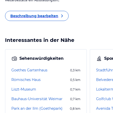
Welterbestätte ein Ausstellungsort.
Beschreibung bearbeiten
Interessantes in der Nähe
Sehenswürdigkeiten
Spor
Goethes Gartenhaus
Stadtfüh
0,3
km
Römisches Haus
Belveder
0,5
km
Liszt-Museum
0,7
km
Bauhaus-Universität Weimar
Golfclub 
0,7
km
Park an der Ilm (Goethepark)
Avenida 
0,8
km