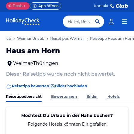
%
Deals
App öffnen
Kontakt
Hotel, Reiseziel
Urlaub
Weimar Urlaub
Reisetipps Weimar
Reisetipp Haus am Horn
Haus am Horn
Weimar/Thüringen
Dieser Reisetipp wurde noch nicht bewertet.
Reisetipp bewerten
Bilder hochladen
Reisetippübersicht
Bewertungen
Bilder
Hotels
Möchtest Du Urlaub in der Nähe buchen?
Folgende Hotels könnten Dir gefallen