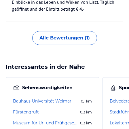
Einblicke in das Leben und Wirken von Liszt. Täglich
geöffnet und der Eintritt beträgt € 4.-
Alle Bewertungen (1)
Interessantes in der Nähe
Sehenswürdigkeiten
Spor
Bauhaus-Universität Weimar
Belveder
0,1
km
Fürstengruft
Stadtfüh
0,3
km
Museum für Ur- und Frühgeschichte Thüringens
0,3
km