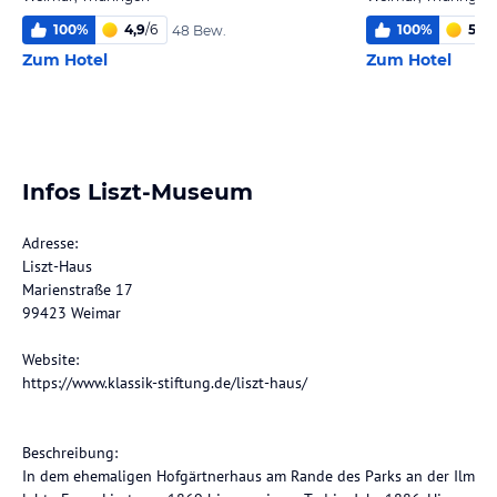
100
%
4,9
/
6
100
%
5,7
/
48 Bew.
Zum Hotel
Zum Hotel
Infos Liszt-Museum
Adresse:
Liszt-Haus
Marienstraße 17
99423 Weimar
Website:
https://www.klassik-stiftung.de/liszt-haus/
Beschreibung:
In dem ehemaligen Hofgärtnerhaus am Rande des Parks an der Ilm