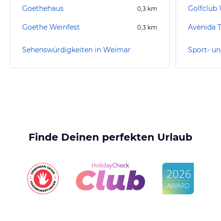
Goethehaus
Golfclub 
0,3
km
Goethe Weinfest
Avenida 
0,3
km
Sehenswürdigkeiten in Weimar
Finde Deinen perfekten Urlaub