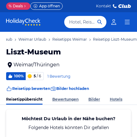
%
Deals
App öffnen
Kontakt
Hotel, Reiseziel
 Urlaub
Weimar Urlaub
Reisetipps Weimar
Reisetipp Liszt-Museum
Liszt-Museum
Weimar/Thüringen
100%
5
/ 6
1 Bewertung
Reisetipp bewerten
Bilder hochladen
Reisetippübersicht
Bewertungen
Bilder
Hotels
Möchtest Du Urlaub in der Nähe buchen?
Folgende Hotels könnten Dir gefallen